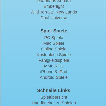
Deadhaus Sonata
Emberlight
Wild Terra 2: New Lands
Dual Universe
Spiel Spiele
PC Spiele
Mac Spiele
Online Spiele
Kostenlose Spiele
Fähigkeitsspiele
MMORPG
iPhone & iPad
Android-Spiele
Schnelle Links
Spielübersicht
Handbucher zu Spielen