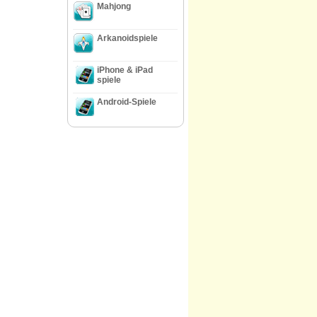
Mahjong
Arkanoidspiele
iPhone & iPad
spiele
Android-Spiele