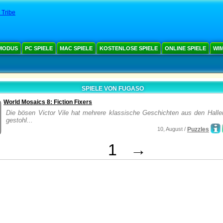
 Tribe
MODUS
PC SPIELE
MAC SPIELE
KOSTENLOSE SPIELE
ONLINE SPIELE
WIM
SPIELE VON FUGASO
World Mosaics 8: Fiction Fixers
Die bösen Victor Vile hat mehrere klassische Geschichten aus den Hallen
gestohl...
10, August /
Puzzles
1
→