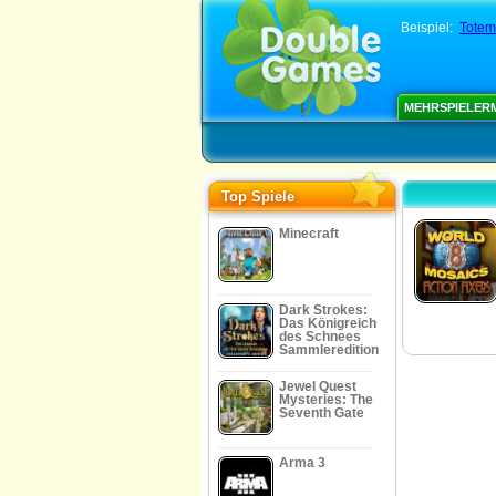
Beispiel:
Totem
MEHRSPIELER
Top Spiele
Minecraft
Dark Strokes:
Das Königreich
des Schnees
Sammleredition
Jewel Quest
Mysteries: The
Seventh Gate
Arma 3