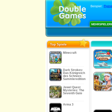
Beispiel:
Flyin
MEHRSPIELER
Top Spiele
Minecraft
Dark Strokes:
Das Königreich
des Schnees
Sammleredition
Jewel Quest
Mysteries: The
Seventh Gate
Arma 3