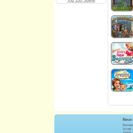
Top 100 Spiele
Neue 
Renow
Xcraft
ANVIL