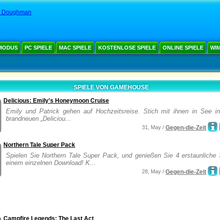
g Doughman
MODUS
PC SPIELE
MAC SPIELE
KOSTENLOSE SPIELE
ONLINE SPIELE
WIM
SPIELE VON GAMEHOUSE
Delicious: Emily's Honeymoon Cruise
Emily und Patrick gehen auf Hochzeitsreise. Stich mit ihnen in See i
brandneuen „Deliciou...
31, May /
Gegen-die-Zeit
Northern Tale Super Pack
Spielen Sie Northern Tale Super Pack, und genießen Sie 4 erstaunliche S
einem einzelnen Download! K...
28, May /
Gegen-die-Zeit
Campfire Legends: The Last Act