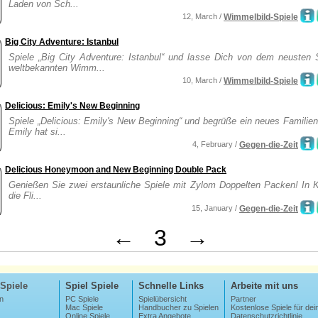
Laden von Sch...
12, March /
Wimmelbild-Spiele
Big City Adventure: Istanbul
Spiele „Big City Adventure: Istanbul“ und lasse Dich von dem neusten S
weltbekannten Wimm...
10, March /
Wimmelbild-Spiele
Delicious: Emily's New Beginning
Spiele „Delicious: Emily's New Beginning“ und begrüße ein neues Familien
Emily hat si...
4, February /
Gegen-die-Zeit
Delicious Honeymoon and New Beginning Double Pack
Genießen Sie zwei erstaunliche Spiele mit Zylom Doppelten Packen! In Kö
die Fli...
15, January /
Gegen-die-Zeit
←
3
→
Spiele
Spiel Spiele
Schnelle Links
Arbeite mit uns
n
PC Spiele
Spielübersicht
Partner
Mac Spiele
Handbucher zu Spielen
Kostenlose Spiele für dei
Online Spiele
Extra Angebote
Datenschutzrichtlinie