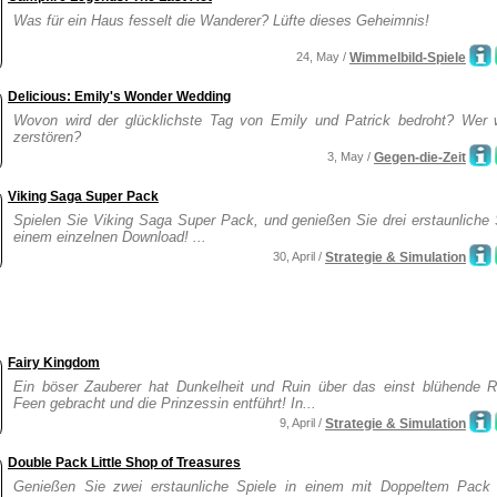
Was für ein Haus fesselt die Wanderer? Lüfte dieses Geheimnis!
24, May /
Wimmelbild-Spiele
Delicious: Emily's Wonder Wedding
Wovon wird der glücklichste Tag von Emily und Patrick bedroht? Wer wi
zerstören?
3, May /
Gegen-die-Zeit
Viking Saga Super Pack
Spielen Sie Viking Saga Super Pack, und genießen Sie drei erstaunliche 
einem einzelnen Download! ...
30, April /
Strategie & Simulation
Fairy Kingdom
Ein böser Zauberer hat Dunkelheit und Ruin über das einst blühende R
Feen gebracht und die Prinzessin entführt! In...
9, April /
Strategie & Simulation
Double Pack Little Shop of Treasures
Genießen Sie zwei erstaunliche Spiele in einem mit Doppeltem Pack