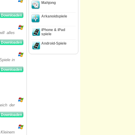
Mahjong
Downloaden
Arkanoidspiele
iPhone & iPad
ll alles
spiele
Downloaden
Android-Spiele
Spiele in
Downloaden
eich der
Downloaden
 Kleinem