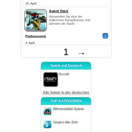
10, April
Agent Stick
Verwenden Sie eine der
tödlichsten Kampfkünste und
befreien die Stadt!
i
Platformspiele
4, April
1
→
Spiele auf Deutsch
Xcraft
Alle Spiele in der deutschen
TOP-KATEGORIEN
Wimmelbild-Spiele
Gegen-die-Zeit