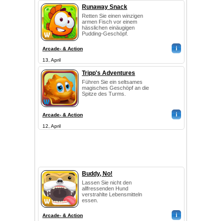
Runaway Snack
Retten Sie einen winzigen
armen Fisch vor einem
hässlichen einäugigen
Pudding-Geschöpf.
i
Arcade- & Action
13, April
Tripp's Adventures
Führen Sie ein seltsames
magisches Geschöpf an die
Spitze des Turms.
i
Arcade- & Action
12, April
Buddy, No!
Lassen Sie nicht den
allfressenden Hund
verstrahlte Lebensmitteln
essen.
i
Arcade- & Action