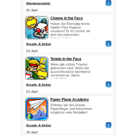
i
Abenteuerspiele
25, April
Clowns in the Face
Haben Sie Ehemalig-tennis
Spieler Pete Pagassi
verpasst? Er ist zurück mit
dem faszinierenden
Nebenprodukt ...
i
Arcade- & Action
23, April
Tennis in the Face
Wenn alle süßen Träume
gebrochen sind. Wenn der
aussichtsreiche Sportberuf
vernichtet ist. Wenn
verderblich...
i
Arcade- & Action
23, April
Paper Plane Academy
Erfinden Sie den besten
Papierflieger und bekommen
möglichst viele Medaillen!
i
Arcade- & Action
19, April