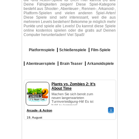
die -und Action-Spiele für Dich! Hier kannst Du alle
Deine Fähigkeiten zeigen! Diese Spiel-Kategorie
besteht aus Shooter-, Abenteuer-, Rennen-, Arkanoid-,
Platform-Spielen und vielen anderen Spiel-Arten!
Diese Spiele sind sehr interessant, weil die aus
mehreren Levels bestehen! Bekomme je möglich mehr
Punkte und spiele alle Levels! Du kannst diese Spiele
online kostenlos spielen oder die gratis auf Deinen
Computer herunterladen! Viel Spaß!
Platformspiele
Schießenspiele
Film-Spiele
Abenteuerspiele
Brain Teaser
Arkanoidspiele
Plants vs. Zombies 2: It’s
About Time
Machen Sie sich bereit zum
neuen langerwarteten
Turmverteidigung-Hit! Es ist
bald zu kommen!
i
Arcade- & Action
19, August