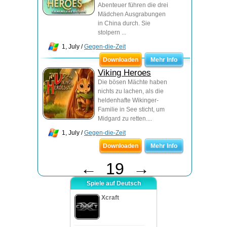
Abenteuer führen die drei
Mädchen Ausgrabungen
in China durch. Sie
stolpern ...
1, July /
Gegen-die-Zeit
Downloaden
Mehr Info
Viking Heroes
Die bösen Mächte haben
nichts zu lachen, als die
heldenhafte Wikinger-
Familie in See sticht, um
Midgard zu retten....
1, July /
Gegen-die-Zeit
Downloaden
Mehr Info
←
19
→
Spiele auf Deutsch
Xcraft