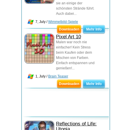
sie an einige der
schönsten Strände führt.
Auch dabei...
7, July /
Wimmelbild-Spiele
Downloaden
Mehr Info
Pixel Art 10
Malen war noch nie
einfacher! Kein Stress
beim Kaufen oder dem
Mischen von Farben.
Einfach entspannen und
genießen!...
1, July /
Brain Teaser
Downloaden
Mehr Info
Reflections of Life:
Utopia