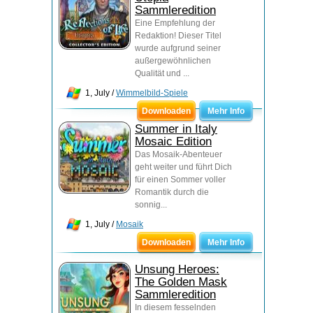
Sammleredition
Eine Empfehlung der
Redaktion! Dieser Titel
wurde aufgrund seiner
außergewöhnlichen
Qualität und ...
1, July /
Wimmelbild-Spiele
Downloaden
Mehr Info
Summer in Italy
Mosaic Edition
Das Mosaik-Abenteuer
geht weiter und führt Dich
für einen Sommer voller
Romantik durch die
sonnig...
1, July /
Mosaik
Downloaden
Mehr Info
Unsung Heroes:
The Golden Mask
Sammleredition
In diesem fesselnden