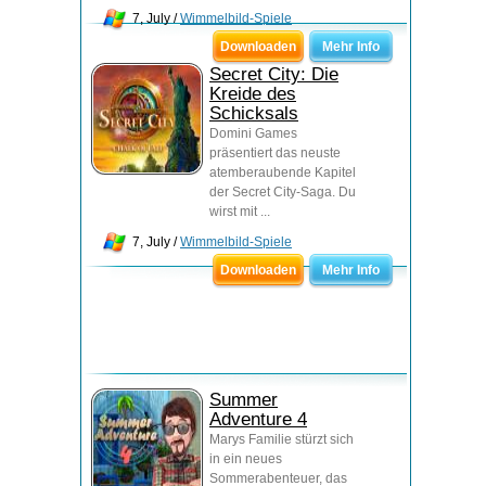
7, July /
Wimmelbild-Spiele
Downloaden
Mehr Info
Secret City: Die
Kreide des
Schicksals
Domini Games
präsentiert das neuste
atemberaubende Kapitel
der Secret City-Saga. Du
wirst mit ...
7, July /
Wimmelbild-Spiele
Downloaden
Mehr Info
Summer
Adventure 4
Marys Familie stürzt sich
in ein neues
Sommerabenteuer, das