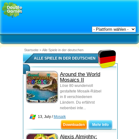
Startseite
>
Alle Spiele in der deutschen
ALLE SPIELE IN DER DEUTSCHEN
Around the World
Mosaics II
Löse 80 wundervoll
gestaltete Mosaik-Rätsel
in 8 verschiedenen
Ländern. Du erfährst
nebenbei inte...
13, July /
Mosaik
Downloaden
Mehr Info
Alexis Almighty: