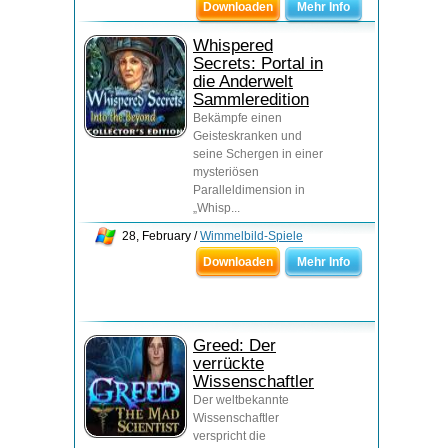
Downloaden
Mehr Info
Whispered
Secrets: Portal in
die Anderwelt
Sammleredition
Bekämpfe einen
Geisteskranken und
seine Schergen in einer
mysteriösen
Paralleldimension in
„Whisp...
28, February /
Wimmelbild-Spiele
Downloaden
Mehr Info
Greed: Der
verrückte
Wissenschaftler
Der weltbekannte
Wissenschaftler
verspricht die