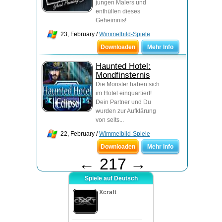
jungen Malers und
enthüllen dieses
Geheimnis!
23, February /
Wimmelbild-Spiele
Downloaden
Mehr Info
Haunted Hotel:
Mondfinsternis
Die Monster haben sich
im Hotel einquartiert!
Dein Partner und Du
wurden zur Aufklärung
von selts...
22, February /
Wimmelbild-Spiele
Downloaden
Mehr Info
←
217
→
Spiele auf Deutsch
Xcraft