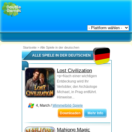
Startseite
>
Alle Spiele in der deutschen
ALLE SPIELE IN DER DEUTSCHEN
Lost Civilization
<p>Nach einer wichtigen
Entdeckung wird Ihr
Verlobter, der Archäologe
Michael, in Prag entführt.
Hinweise...
4, March /
Wimmelbild-Spiele
Downloaden
Mehr Info
Mahjong Magic