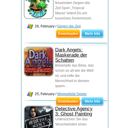
fesselnden Gegen-die-
Zeit Spiel „Tropical
Mania“ leitest Du ein
luxuriöses Ferienresort...
26, February /
Gegen-die-Zeit
Downloaden
Mehr Info
Dark Angels:
Maskerade der
Schatten
Bekämpfe das Böse, das
schon so alt wie die Welt
ist, und rette die
Menschheit in diesem
spann...
25, February /
Wimmelbild-Spiele
Downloaden
Mehr Info
Detective Agency
3: Ghost Painting
Untersuchen Sie das
Verschwinden eines