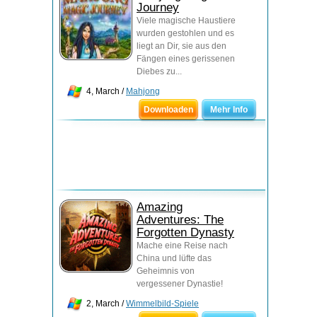
Journey
Viele magische Haustiere
wurden gestohlen und es
liegt an Dir, sie aus den
Fängen eines gerissenen
Diebes zu...
4, March /
Mahjong
Downloaden
Mehr Info
Amazing
Adventures: The
Forgotten Dynasty
Mache eine Reise nach
China und lüfte das
Geheimnis von
vergessener Dynastie!
2, March /
Wimmelbild-Spiele