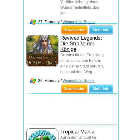
Veröffentlichung eines
Wunderheilmittels, das
jed...
27, February /
Wimmelbild-Spiele
Downloaden
Mehr Info
Revived Legends:
Die Straße der
Könige
Du wirst für die Ermittlung
eines seltsamen Falls in
eine kleine Stadt berufen,
doch auf dem Weg ...
26, February /
Wimmelbild-Spiele
Downloaden
Mehr Info
Tropical Mania
Auf in den Urlaub! Im