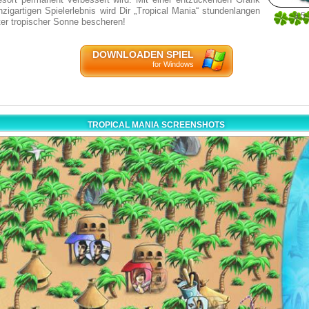
zigartigen Spielerlebnis wird Dir „Tropical Mania“ stundenlangen
3.5
er tropischer Sonne bescheren!
2
DOWNLOADEN SPIEL
for Windows
TROPICAL MANIA SCREENSHOTS