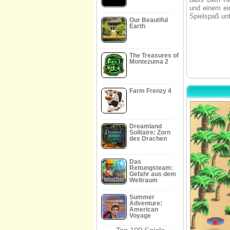
und einem ein
Spielspaß unt
Our Beautiful
Earth
The Treasures of
Montezuma 2
Farm Frenzy 4
Dreamland
Solitaire: Zorn
des Drachen
Das
Rettungsteam:
Gefahr aus dem
Weltraum
Summer
Adventure:
American
Voyage