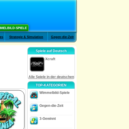
MELBILD-SPIELE
es
Strategie & Simulation
Gegen-die-Zeit
Spiele auf Deutsch
Xcraft
Alle Spiele in der deutschen
TOP-KATEGORIEN
Wimmelbild-Spiele
Gegen-die-Zeit
3-Gewinnt