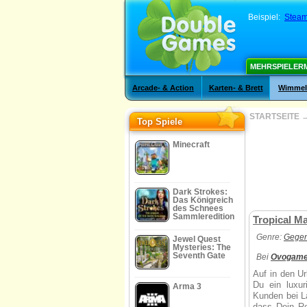
Beispiel:
Steam
MEHRSPIELER
Arcade- & Action
Karten- & Brett
Wimmelb
STARTSEITE
Top Spiele
Minecraft
Dark Strokes:
Das Königreich
des Schnees
Sammleredition
Tropical M
Genre:
Gegen
Jewel Quest
Mysteries: The
Seventh Gate
Bei
Ovogam
Auf in den Ur
Du ein luxur
Arma 3
Kunden bei L
dass Dein Re