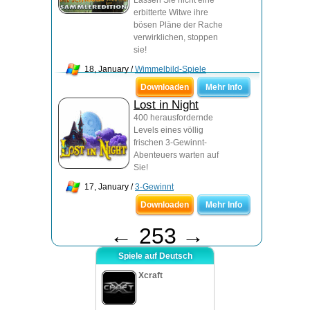
Lassen Sie nicht eine
erbitterte Witwe ihre
bösen Pläne der Rache
verwirklichen, stoppen
sie!
18, January /
Wimmelbild-Spiele
Downloaden
Mehr Info
Lost in Night
400 herausfordernde
Levels eines völlig
frischen 3-Gewinnt-
Abenteuers warten auf
Sie!
17, January /
3-Gewinnt
Downloaden
Mehr Info
←
253
→
Spiele auf Deutsch
Xcraft