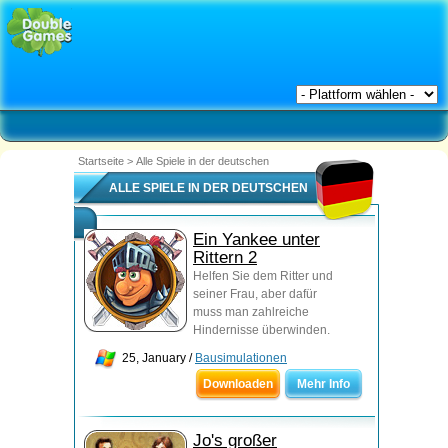
Startseite
>
Alle Spiele in der deutschen
ALLE SPIELE IN DER DEUTSCHEN
Ein Yankee unter
Rittern 2
Helfen Sie dem Ritter und
seiner Frau, aber dafür
muss man zahlreiche
Hindernisse überwinden.
25, January /
Bausimulationen
Downloaden
Mehr Info
Jo's großer