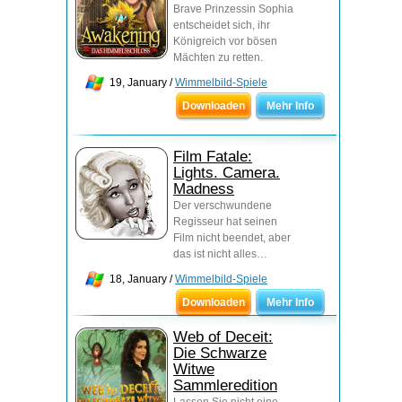
Brave Prinzessin Sophia
entscheidet sich, ihr
Königreich vor bösen
Mächten zu retten.
19, January /
Wimmelbild-Spiele
Downloaden
Mehr Info
Film Fatale:
Lights. Camera.
Madness
Der verschwundene
Regisseur hat seinen
Film nicht beendet, aber
das ist nicht alles…
18, January /
Wimmelbild-Spiele
Downloaden
Mehr Info
Web of Deceit:
Die Schwarze
Witwe
Sammleredition