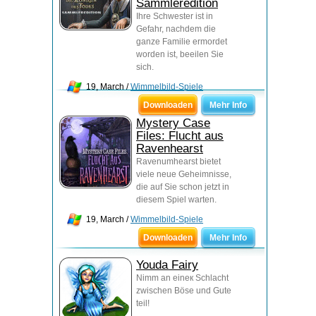
Sammleredition
Ihre Schwester ist in
Gefahr, nachdem die
ganze Familie ermordet
worden ist, beeilen Sie
sich.
19, March /
Wimmelbild-Spiele
Downloaden
Mehr Info
Mystery Case
Files: Flucht aus
Ravenhearst
Ravenumhearst bietet
viele neue Geheimnisse,
die auf Sie schon jetzt in
diesem Spiel warten.
19, March /
Wimmelbild-Spiele
Downloaden
Mehr Info
Youda Fairy
Nimm an eineк Schlacht
zwischen Böse und Gute
teil!