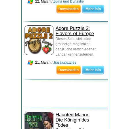
22, March /
Zuma und Dynastie
Downloaden
Mehr Info
Adore Puzzle 2:
Flavors of Europe
Dieses Spiel stellt eine
großartige Möglichkeit
dar, Küche verschiedener
Länder kennenzulernen.
21, March /
Jigsawpuzzles
Downloaden
Mehr Info
Haunted Manor:
Die Königin des
Todes