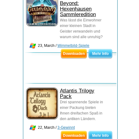
Beyond:
Hexenhausen
Sammleredition
Was lässt die Einwohner
einer kleinen Stadt in
Geister verwandeln und
warum sind alle unruhig?
23, March /
Wimmelbild-Spiele
Downloaden
Mehr Info
Atlantis Trilogy
Pack
Drei spannende Spiele in
einer Packung bieten
Ihnen dreifachen Spaß in
den antiken Ländern.
22, March /
3-Gewinnt
Downloaden
Mehr Info