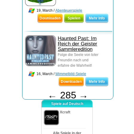
19, March /
Abenteuerspiele
Downloaden
Spielen
Mehr Info
Haunted Past: Im
Reich der Geister
Sammleredition
Folge die Seele von toter
Freundin nach und
erfahre die Wahrheit!
16, March /
Wimmelbild-Spiele
Downloaden
Mehr Info
←
285
→
Spiele auf Deutsch
Xcraft
Alle Spiele in der