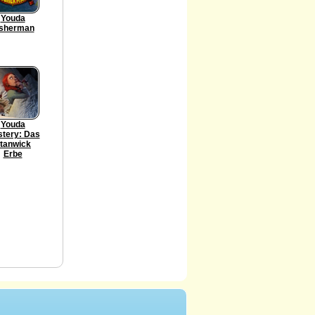
Youda
isherman
Youda
tery: Das
tanwick
Erbe