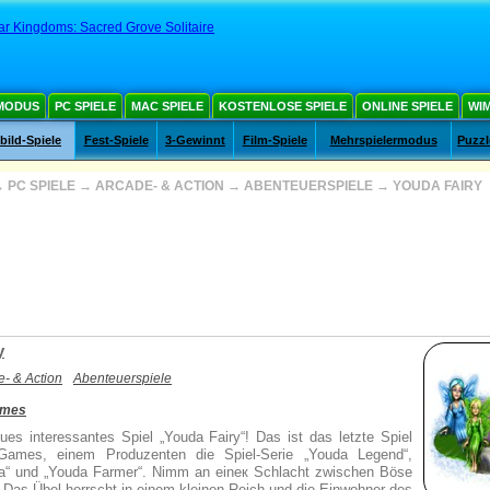
ar Kingdoms: Sacred Grove Solitaire
MODUS
PC SPIELE
MAC SPIELE
KOSTENLOSE SPIELE
ONLINE SPIELE
WIM
ild-Spiele
Fest-Spiele
3-Gewinnt
Film-Spiele
Mehrspielermodus
Puzzl
→
PC SPIELE
→
ARCADE- & ACTION
→
ABENTEUERSPIELE
→
YOUDA FAIRY
y
e- & Action
Abenteuerspiele
ames
ues interessantes Spiel „Youda Fairy“! Das ist das letzte Spiel
ames, einem Produzenten die Spiel-Serie „Youda Legend“,
a“ und „Youda Farmer“. Nimm an eineк Schlacht zwischen Böse
! Das Übel herrscht in einem kleinen Reich und die Einwohner des