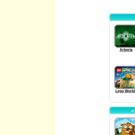
Arboria
Lego World
V