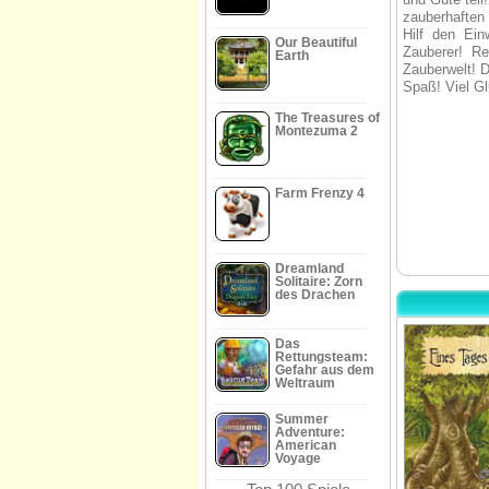
zauberhaften
Hilf den Ei
Our Beautiful
Zauberer! Re
Earth
Zauberwelt! 
Spaß! Viel Gl
The Treasures of
Montezuma 2
Farm Frenzy 4
Dreamland
Solitaire: Zorn
des Drachen
Das
Rettungsteam:
Gefahr aus dem
Weltraum
Summer
Adventure:
American
Voyage