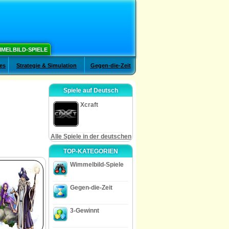
MELBILD-SPIELE
es
Strategie & Simulation
Gegen-die-Zeit
Spiele auf Deutsch
Xcraft
Alle Spiele in der deutschen
TOP-KATEGORIEN
Wimmelbild-Spiele
Gegen-die-Zeit
3-Gewinnt