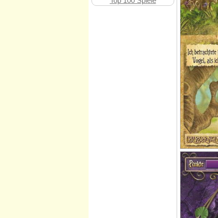
Top 100 Spiele