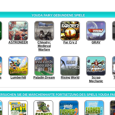
YOUDA FAIRY GEBUNDENE SPIELE
ASTRONEER
Chivalry:
Far Cry 2
GRAV
Medieval
Warfare
s
Lumberhill
Paladin Dream
Rising World
Scrap
T
Mechanic
ERSUCHEN SIE DIE MÄRCHENHAFTE FORTSETZUNG DES SPIELS YOUDA FAI