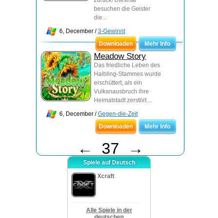
zurück! Diesmal
besuchen die Geister
die...
6, December /
3-Gewinnt
Downloaden
Mehr Info
Meadow Story
Das friedliche Leben des
Halbling-Stammes wurde
erschüttert, als ein
Vulkanausbruch ihre
Heimatstadt zerstört....
6, December /
Gegen-die-Zeit
Downloaden
Mehr Info
←
37
→
Spiele auf Deutsch
Xcraft
Alle Spiele in der
deutschen