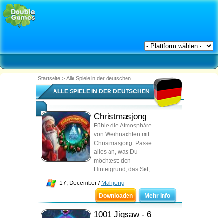
Startseite
>
Alle Spiele in der deutschen
ALLE SPIELE IN DER DEUTSCHEN
Christmasjong
Fühle die Atmosphäre
von Weihnachten mit
Christmasjong. Passe
alles an, was Du
möchtest: den
Hintergrund, das Set,...
17, December /
Mahjong
Downloaden
Mehr Info
1001 Jigsaw - 6