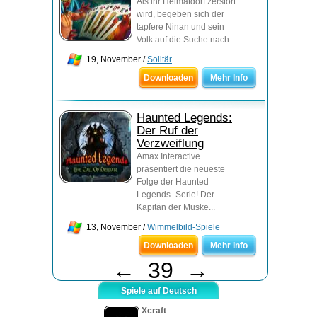
Als ihr Heimatdorf zerstört
wird, begeben sich der
tapfere Ninan und sein
Volk auf die Suche nach...
19, November /
Solitär
Downloaden
Mehr Info
Haunted Legends:
Der Ruf der
Verzweiflung
Amax Interactive
präsentiert die neueste
Folge der Haunted
Legends -Serie! Der
Kapitän der Muske...
13, November /
Wimmelbild-Spiele
Downloaden
Mehr Info
←
39
→
Spiele auf Deutsch
Xcraft