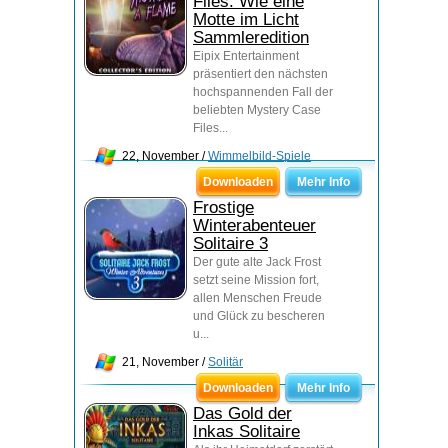
Files: Wie eine
Motte im Licht
Sammleredition
Eipix Entertainment
präsentiert den nächsten
hochspannenden Fall der
beliebten Mystery Case
Files...
22, November /
Wimmelbild-Spiele
Downloaden
Mehr Info
Frostige
Winterabenteuer
Solitaire 3
Der gute alte Jack Frost
setzt seine Mission fort,
allen Menschen Freude
und Glück zu bescheren
u...
21, November /
Solitär
Downloaden
Mehr Info
Das Gold der
Inkas Solitaire