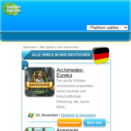
Startseite
>
Alle Spiele in der deutschen
ALLE SPIELE IN DER DEUTSCHEN
Archimedes:
Eureka
Der große Erfinder
Archimedes präsentiert
seine neueste und
fortschrittlichste
Erfindung, die, durch
Wind...
26, November /
Strategie & Simulation
Downloaden
Mehr Info
Argonauts