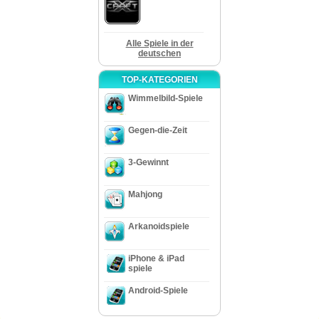
Alle Spiele in der
deutschen
TOP-KATEGORIEN
Wimmelbild-Spiele
Gegen-die-Zeit
3-Gewinnt
Mahjong
Arkanoidspiele
iPhone & iPad
spiele
Android-Spiele