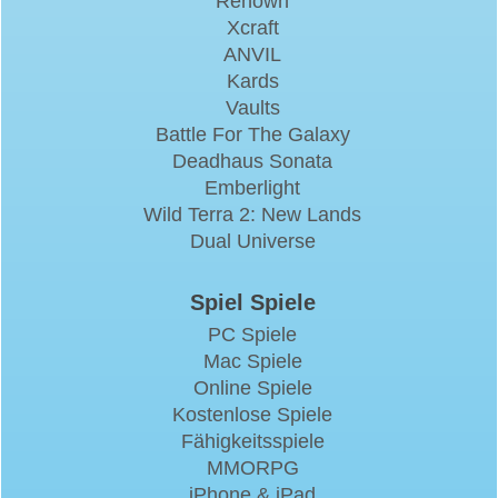
Renown
Xcraft
ANVIL
Kards
Vaults
Battle For The Galaxy
Deadhaus Sonata
Emberlight
Wild Terra 2: New Lands
Dual Universe
Spiel Spiele
PC Spiele
Mac Spiele
Online Spiele
Kostenlose Spiele
Fähigkeitsspiele
MMORPG
iPhone & iPad