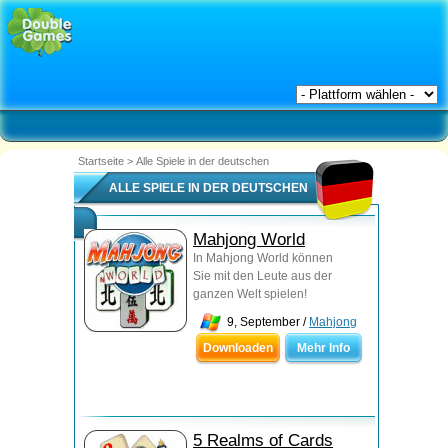
Startseite
>
Alle Spiele in der deutschen
ALLE SPIELE IN DER DEUTSCHEN
Mahjong World
In Mahjong World können
Sie mit den Leute aus der
ganzen Welt spielen!
9, September /
Mahjong
Downloaden
Mehr Info
5 Realms of Cards