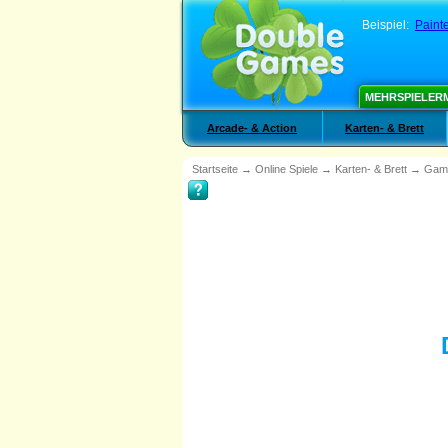
Beispiel:
Paint
MEHRSPIELER
Arcade- & Action
Karten- & Brett
Startseite
→
Online Spiele
→
Karten- & Brett
→
Game