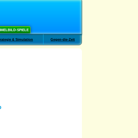
MELBILD-SPIELE
rategie & Simulation
Gegen-die-Zeit
%