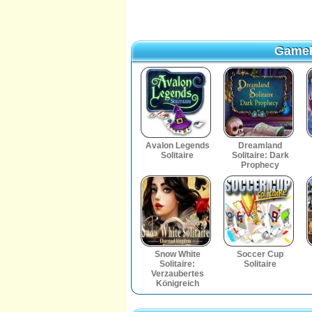
GameP
GameP
Avalon Legends
Dreamland
Solitaire
Solitaire: Dark
Prophecy
Snow White
Soccer Cup
Solitaire:
Solitaire
Verzaubertes
Königreich