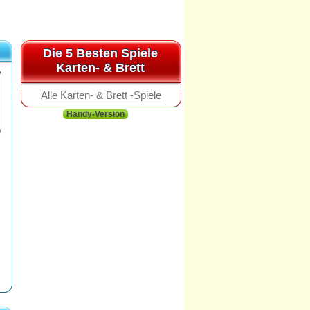
Die 5 Besten Spiele
Die 5 Besten Spiele
Karten- & Brett
Karten- & Brett
Alle Karten- & Brett -Spiele
Handy-Version