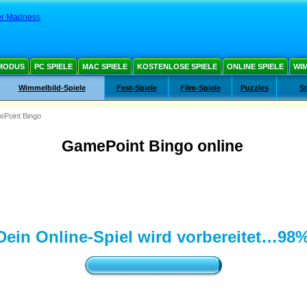
er Madness
MODUS
PC SPIELE
MAC SPIELE
KOSTENLOSE SPIELE
ONLINE SPIELE
WIM
Wimmelbild-Spiele
Fest-Spiele
Film-Spiele
Puzzles
St
Point Bingo
GamePoint Bingo online
Dein Online-Spiel wird vorbereitet…
99