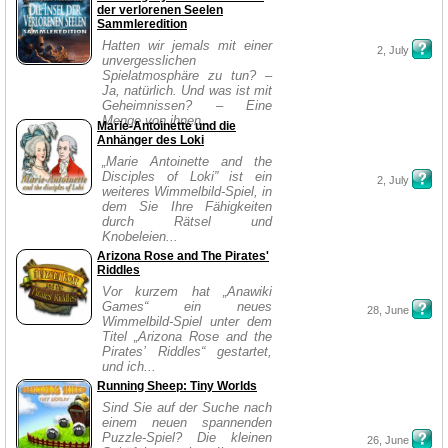
der verlorenen Seelen
Sammleredition
Hatten wir jemals mit einer
2, July
unvergesslichen
Spielatmosphäre zu tun? –
Ja, natürlich. Und was ist mit
Geheimnissen? – Eine
Menge von ihnen....
Marie-Antoinette und die
Anhänger des Loki
„Marie Antoinette and the
Disciples of Loki” ist ein
2, July
weiteres Wimmelbild-Spiel, in
dem Sie Ihre Fähigkeiten
durch Rätsel und
Knobeleien...
Arizona Rose and The Pirates'
Riddles
Vor kurzem hat „Anawiki
Games“ ein neues
28, June
Wimmelbild-Spiel unter dem
Titel „Arizona Rose and the
Pirates’ Riddles“ gestartet,
und ich...
Running Sheep: Tiny Worlds
Sind Sie auf der Suche nach
einem neuen spannenden
Puzzle-Spiel? Die kleinen
26, June