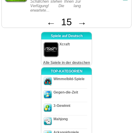
Schäfchen stehen Ihnen zur
Verfügung! Die lang
erwartete...
←
15
→
Spiele auf Deutsch
Xcraft
Alle Spiele in der deutschen
TOP-KATEGORIEN
Wimmelbild-Spiele
Gegen-die-Zeit
3-Gewinnt
Mahjong
Arkanoidspiele