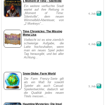
1 Moment of Time - Silentville
Ein weitere verfluchte Stadt
wartet auf ihre Rettung in
„Moment of Time:
4, July
Silentville“, dem neuen
Wimmelbild-Abenteuer, von
„2 Monkeys“...
Time Chronicles: The Missing
Mona Lisa
Vielleicht ist es eine ziemlich
schwierige Aufgabe, die
4, July
Latte hochzuhalten, wenn
man ein neues Spiel jeden
Tag herausgibt, und bei aller
Achtung...
Snow Globe: Farm World
Die Farm Frenzy-Serie gilt
als ein Maß für sowohl
Spieler als auch Casual-
3, July
Spielentwickler, dadurch wir
die Qualität jedes neuen
Titels messen....
Haunting Mysteries: Die Insel