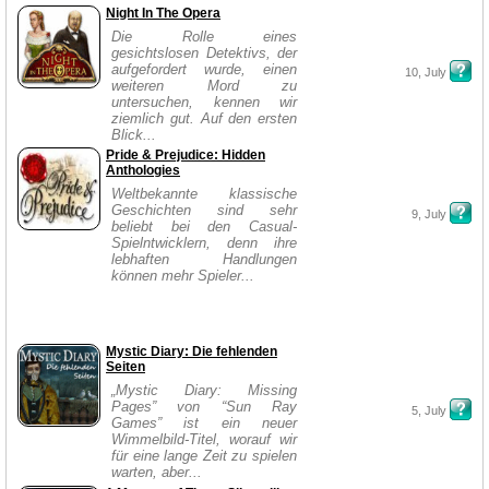
Night In The Opera
Die Rolle eines
gesichtslosen Detektivs, der
aufgefordert wurde, einen
10, July
weiteren Mord zu
untersuchen, kennen wir
ziemlich gut. Auf den ersten
Blick...
Pride & Prejudice: Hidden
Anthologies
Weltbekannte klassische
Geschichten sind sehr
9, July
beliebt bei den Casual-
Spielntwicklern, denn ihre
lebhaften Handlungen
können mehr Spieler...
Mystic Diary: Die fehlenden
Seiten
„Mystic Diary: Missing
Pages” von “Sun Ray
5, July
Games” ist ein neuer
Wimmelbild-Titel, worauf wir
für eine lange Zeit zu spielen
warten, aber...