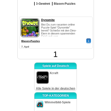
3-Gewinnt
Blasen-Puzzles
Dynomite
Bist Du zum rasanten online
Puzzle-Spiel “Dynomite”
bereit? Schieße mit den Dino-
Eiern in diesem spannenden
Spiel und vers...
i
Blasen-Puzzles
7, April
1
Spiele auf Deutsch
Xcraft
Alle Spiele in der deutschen
TOP-KATEGORIEN
Wimmelbild-Spiele