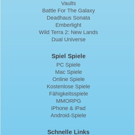
Vaults
Battle For The Galaxy
Deadhaus Sonata
Emberlight
Wild Terra 2: New Lands
Dual Universe
Spiel Spiele
PC Spiele
Mac Spiele
Online Spiele
Kostenlose Spiele
Fähigkeitsspiele
MMORPG
iPhone & iPad
Android-Spiele
Schnelle Links