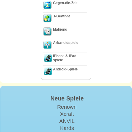
Gegen-die-Zeit
3-Gewinnt
Mahjong
Arkanoidspiele
iPhone & iPad
spiele
Android-Spiele
Neue Spiele
Renown
Xcraft
ANVIL
Kards