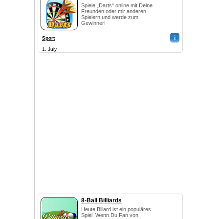
Spiele „Darts“ online mit Deine
Freunden oder mir anderen
Spielern und werde zum
Gewinner!
i
Sport
1, July
8-Ball Billiards
Heute Billard ist ein populäres
Spiel. Wenn Du Fan von