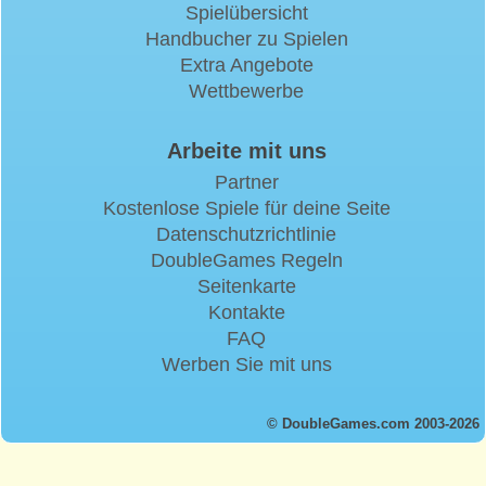
Spielübersicht
Handbucher zu Spielen
Extra Angebote
Wettbewerbe
Arbeite mit uns
Partner
Kostenlose Spiele für deine Seite
Datenschutzrichtlinie
DoubleGames Regeln
Seitenkarte
Kontakte
FAQ
Werben Sie mit uns
© DoubleGames.com 2003-2026