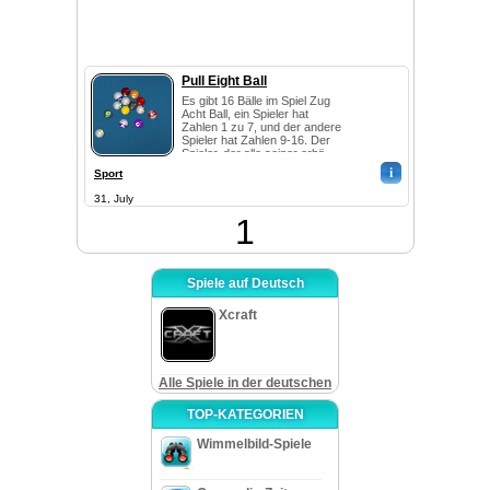
Pull Eight Ball
Es gibt 16 Bälle im Spiel Zug
Acht Ball, ein Spieler hat
Zahlen 1 zu 7, und der andere
Spieler hat Zahlen 9-16. Der
Spieler, der alle seiner erhä...
i
Sport
31, July
1
Spiele auf Deutsch
Xcraft
Alle Spiele in der deutschen
TOP-KATEGORIEN
Wimmelbild-Spiele