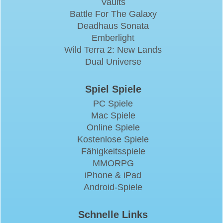
Vaults
Battle For The Galaxy
Deadhaus Sonata
Emberlight
Wild Terra 2: New Lands
Dual Universe
Spiel Spiele
PC Spiele
Mac Spiele
Online Spiele
Kostenlose Spiele
Fähigkeitsspiele
MMORPG
iPhone & iPad
Android-Spiele
Schnelle Links