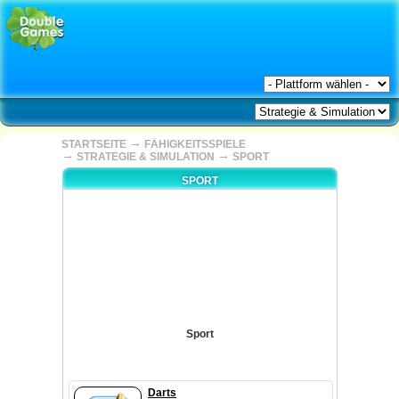
→
STARTSEITE
FÄHIGKEITSSPIELE
→
→
STRATEGIE & SIMULATION
SPORT
SPORT
Sport
Darts