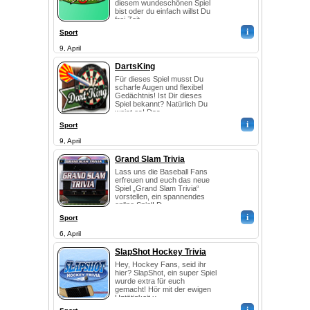
diesem wundeschönen Spiel
bist oder du einfach willst Du
frei Zeit ...
i
Sport
9, April
DartsKing
Für dieses Spiel musst Du
scharfe Augen und flexibel
Gedächtnis! Ist Dir dieses
Spiel bekannt? Natürlich Du
weist es! Das ...
i
Sport
9, April
Grand Slam Trivia
Lass uns die Baseball Fans
erfreuen und euch das neue
Spiel „Grand Slam Trivia“
vorstellen, ein spannendes
online Spiel! D...
i
Sport
6, April
SlapShot Hockey Trivia
Hey, Hockey Fans, seid ihr
hier? SlapShot, ein super Spiel
wurde extra für euch
gemacht! Hör mit der ewigen
Untätigkeit u...