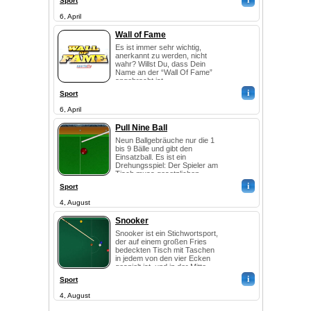
i
Sport
6, April
Wall of Fame
Es ist immer sehr wichtig,
anerkannt zu werden, nicht
wahr? Willst Du, dass Dein
Name an der “Wall Of Fame”
angebracht ist...
i
Sport
6, April
Pull Nine Ball
Neun Ballgebräuche nur die 1
bis 9 Bälle und gibt den
Einsatzball. Es ist ein
Drehungsspiel: Der Spieler am
Tisch muss gesetzlichen
Kontakt mit d...
i
Sport
4, August
Snooker
Snooker ist ein Stichwortsport,
der auf einem großen Fries
bedeckten Tisch mit Taschen
in jedem von den vier Ecken
gespielt ist, und in der Mitte...
i
Sport
4, August