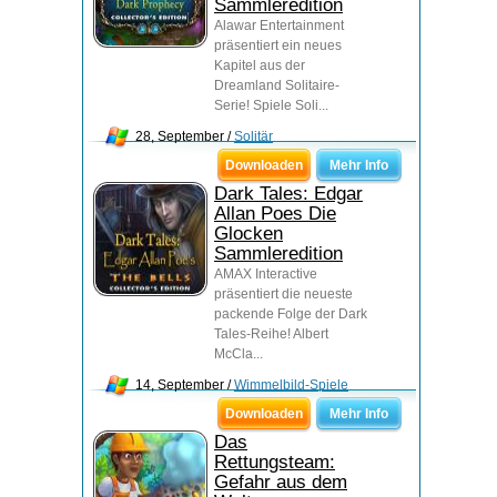
Sammleredition
Alawar Entertainment
präsentiert ein neues
Kapitel aus der
Dreamland Solitaire-
Serie! Spiele Soli...
28, September /
Solitär
Downloaden
Mehr Info
Dark Tales: Edgar
Allan Poes Die
Glocken
Sammleredition
AMAX Interactive
präsentiert die neueste
packende Folge der Dark
Tales-Reihe! Albert
McCla...
14, September /
Wimmelbild-Spiele
Downloaden
Mehr Info
Das
Rettungsteam:
Gefahr aus dem