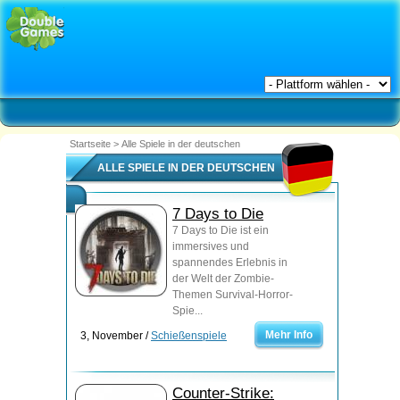
Startseite
>
Alle Spiele in der deutschen
ALLE SPIELE IN DER DEUTSCHEN
7 Days to Die
7 Days to Die ist ein
immersives und
spannendes Erlebnis in
der Welt der Zombie-
Themen Survival-Horror-
Spie...
Mehr Info
3, November /
Schießenspiele
Counter-Strike: