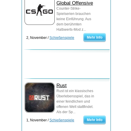
Global Offensive
Counter-Strike-
Spielserien brauchen
keine Einführung. Aus
dem berühmten
Halbwerts-Mod z...
Mehr Info
2, November /
Schießenspiele
Rust
Rust ist ein klassisches
Überlebensspiel, das in
einer feindlichen und
offenen Welt stattfindet.
Als der Sp...
Mehr Info
1, November /
Schießenspiele