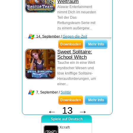
Weltraum
Alawar Entertainment
nimmt Dich im neuesten
Teil der Das
Rettungsteam-Serie mit
zu einem außergew...
14, September /
Gegen-die-Zeit
Downloaden
Mehr Info
Sweet Solitaire:
School Witch
Tauche ein in eine Welt
mystischer Wesen und
löse knifflige Solitaire-
Herausforderungen, um
einer...
7, September /
Solitär
Downloaden
Mehr Info
←
13
→
Spiele auf Deutsch
Xcraft