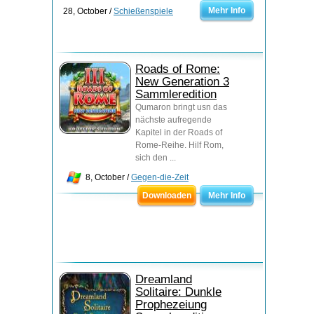
Mehr Info
28, October /
Schießenspiele
Roads of Rome:
New Generation 3
Sammleredition
Qumaron bringt usn das
nächste aufregende
Kapitel in der Roads of
Rome-Reihe. Hilf Rom,
sich den ...
8, October /
Gegen-die-Zeit
Downloaden
Mehr Info
Dreamland
Solitaire: Dunkle
Prophezeiung