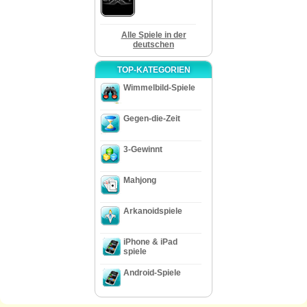
Alle Spiele in der
deutschen
TOP-KATEGORIEN
Wimmelbild-Spiele
Gegen-die-Zeit
3-Gewinnt
Mahjong
Arkanoidspiele
iPhone & iPad
spiele
Android-Spiele