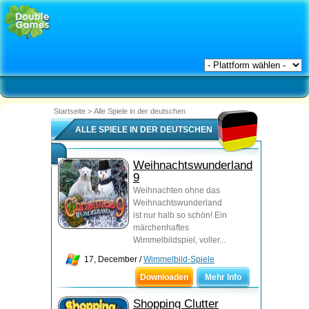
Startseite
>
Alle Spiele in der deutschen
ALLE SPIELE IN DER DEUTSCHEN
Weihnachtswunderland
9
Weihnachten ohne das
Weihnachtswunderland
ist nur halb so schön! Ein
märchenhaftes
Wimmelbildspiel, voller...
17, December /
Wimmelbild-Spiele
Downloaden
Mehr Info
Shopping Clutter