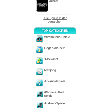
Xcraft
Alle Spiele in der
deutschen
TOP-KATEGORIEN
Wimmelbild-Spiele
Gegen-die-Zeit
3-Gewinnt
Mahjong
Arkanoidspiele
iPhone & iPad
spiele
Android-Spiele