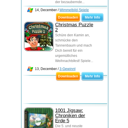
der bezaubernde...
14, December /
Wimmelbild-Spiele
Downloaden
Mehr Info
Christmas Puzzle
2
Schüre den Kamin an,
schmücke den
Tannenbaum und mach
Dich bereit für ein
urgemütliches
Weihnachtsfest! Spiele...
13, December /
3-Gewinnt
Downloaden
Mehr Info
1001 Jigsaw:
Chroniken der
Erde 5
Die 5. und neuste