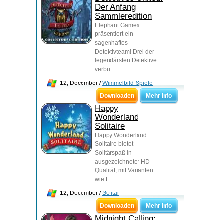
Der Anfang
Sammleredition
Elephant Games
präsentiert ein
sagenhaftes
Detektivteam! Drei der
legendärsten Detektive
verbü...
12, December /
Wimmelbild-Spiele
Downloaden
Mehr Info
Happy
Wonderland
Solitaire
Happy Wonderland
Solitaire bietet
Solitärspaß in
ausgezeichneter HD-
Qualität, mit Varianten
wie F...
12, December /
Solitär
Downloaden
Mehr Info
Midnight Calling: