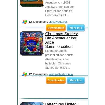
Ausgabe von „1001
Jigsaw: Chroniken der
Erde“ ist das perfekte
Geschenk für all...
12, December /
Jigsawpuzzles
Downloaden
Mehr Info
Christmas Stories:
Die Abenteuer der
Alice
Sammleredition
Elephant Games
präsentiert das neuste
Abenteuer aus der
beliebten Christmas
Stories-Serie! Du ...
12, December /
Wimmelbild-Spiele
Downloaden
Mehr Info
Detectives United: