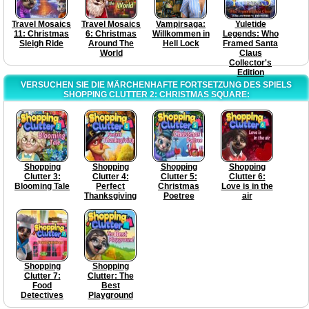
Travel Mosaics
Travel Mosaics
Vampirsaga:
Yuletide
11: Christmas
6: Christmas
Willkommen in
Legends: Who
Sleigh Ride
Around The
Hell Lock
Framed Santa
World
Claus
Collector's
Edition
VERSUCHEN SIE DIE MÄRCHENHAFTE FORTSETZUNG DES SPIELS
SHOPPING CLUTTER 2: CHRISTMAS SQUARE:
Shopping
Shopping
Shopping
Shopping
Clutter 3:
Clutter 4:
Clutter 5:
Clutter 6:
Blooming Tale
Perfect
Christmas
Love is in the
Thanksgiving
Poetree
air
Shopping
Shopping
Clutter 7:
Clutter: The
Food
Best
Detectives
Playground