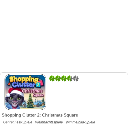
5
1
Shopping Clutter 2: Christmas Square
Genre:
Fest-Spiele
Weihnachtsspiele
Wimmelbild-Spiele