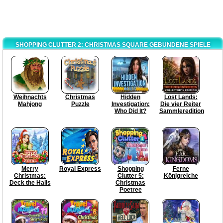
SHOPPING CLUTTER 2: CHRISTMAS SQUARE GEBUNDENE SPIELE
Weihnachts
Christmas
Hidden
Lost Lands:
Mahjong
Puzzle
Investigation:
Die vier Reiter
Who Did It?
Sammleredition
Merry
Royal Express
Shopping
Ferne
Christmas:
Clutter 5:
Königreiche
Deck the Halls
Christmas
Poetree