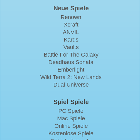
Neue Spiele
Renown
Xcraft
ANVIL
Kards
Vaults
Battle For The Galaxy
Deadhaus Sonata
Emberlight
Wild Terra 2: New Lands
Dual Universe
Spiel Spiele
PC Spiele
Mac Spiele
Online Spiele
Kostenlose Spiele