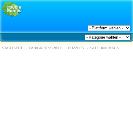
STARTSEITE
→
FÄHIGKEITSSPIELE
→
PUZZLES
→
KATZ UND MAUS