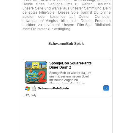
schon auf Dich! Jetzt brauchst Du nicht lange auf eine
Relise eines Lieblings-Films zu warten! Besuche
unsere Seite und wähle aus unserer Sammlung Dein
geliebtes Film-Spiel! Dieses Spiel kannst Du online
spielen oder kostenlos auf Deinen Computer
downloaden! Vergiss, bitte, nicht Deinen Freunden
darüber zu erzählen! Unsere Film-Spiel-Bibliothek
steht Dir immer zur Verfügung!
SchwammBob-Spiele
SpongeBob SquarePants
Diner Dash 2
SpongeBob ist wieder da, um
uns mit seinem neuen Spiel
mit neuen Zügen zu
überraschen! Herzlich w...
i
SchwammBob-Spiele
12, July