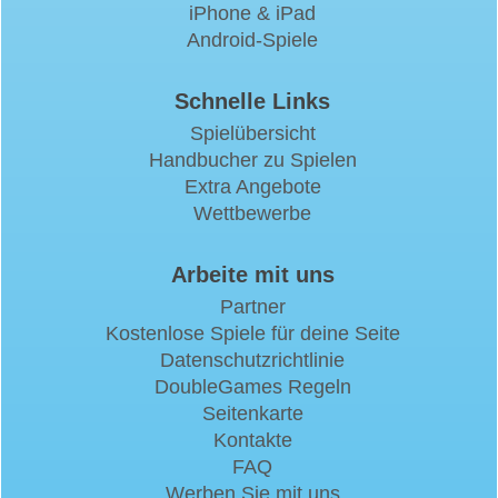
iPhone & iPad
Android-Spiele
Schnelle Links
Spielübersicht
Handbucher zu Spielen
Extra Angebote
Wettbewerbe
Arbeite mit uns
Partner
Kostenlose Spiele für deine Seite
Datenschutzrichtlinie
DoubleGames Regeln
Seitenkarte
Kontakte
FAQ
Werben Sie mit uns