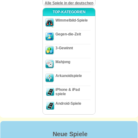
Alle Spiele in der deutschen
TOP-KATEGORIEN
Wimmelbild-Spiele
Gegen-die-Zeit
3-Gewinnt
Mahjong
Arkanoidspiele
iPhone & iPad
spiele
Android-Spiele
Neue Spiele