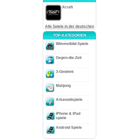
Xcraft
Alle Spiele in der deutschen
TOP-KATEGORIEN
Wimmelbild-Spiele
Gegen-die-Zeit
3-Gewinnt
Mahjong
Arkanoidspiele
iPhone & iPad
spiele
Android-Spiele