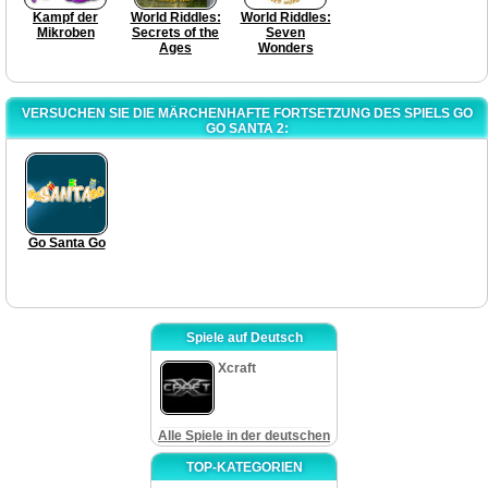
Kampf der
World Riddles:
World Riddles:
Mikroben
Secrets of the
Seven
Ages
Wonders
VERSUCHEN SIE DIE MÄRCHENHAFTE FORTSETZUNG DES SPIELS GO
GO SANTA 2:
Go Santa Go
Spiele auf Deutsch
Xcraft
Alle Spiele in der deutschen
TOP-KATEGORIEN