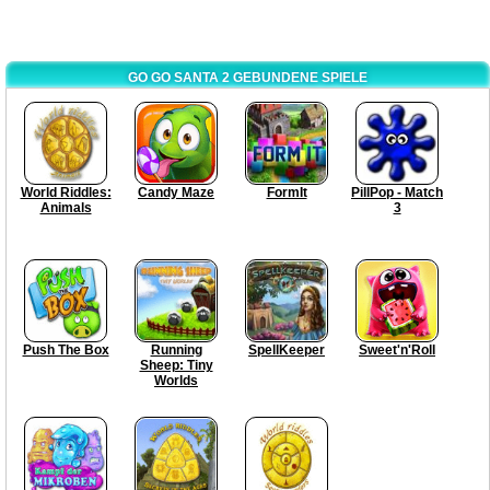
GO GO SANTA 2 GEBUNDENE SPIELE
World Riddles:
Candy Maze
FormIt
PillPop - Match
Animals
3
Push The Box
Running
SpellKeeper
Sweet'n'Roll
Sheep: Tiny
Worlds