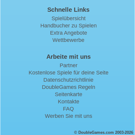
Schnelle Links
Spielübersicht
Handbucher zu Spielen
Extra Angebote
Wettbewerbe
Arbeite mit uns
Partner
Kostenlose Spiele für deine Seite
Datenschutzrichtlinie
DoubleGames Regeln
Seitenkarte
Kontakte
FAQ
Werben Sie mit uns
© DoubleGames.com 2003-2026