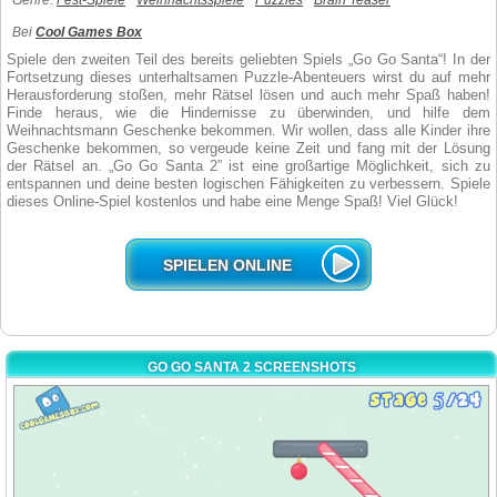
Genre:
Fest-Spiele
Weihnachtsspiele
Puzzles
Brain Teaser
Bei
Cool Games Box
Spiele den zweiten Teil des bereits geliebten Spiels „Go Go Santa“! In der
Fortsetzung dieses unterhaltsamen Puzzle-Abenteuers wirst du auf mehr
Herausforderung stoßen, mehr Rätsel lösen und auch mehr Spaß haben!
Finde heraus, wie die Hindernisse zu überwinden, und hilfe dem
Weihnachtsmann Geschenke bekommen. Wir wollen, dass alle Kinder ihre
Geschenke bekommen, so vergeude keine Zeit und fang mit der Lösung
der Rätsel an. „Go Go Santa 2” ist eine großartige Möglichkeit, sich zu
entspannen und deine besten logischen Fähigkeiten zu verbessern. Spiele
dieses Online-Spiel kostenlos und habe eine Menge Spaß! Viel Glück!
SPIELEN ONLINE
GO GO SANTA 2 SCREENSHOTS