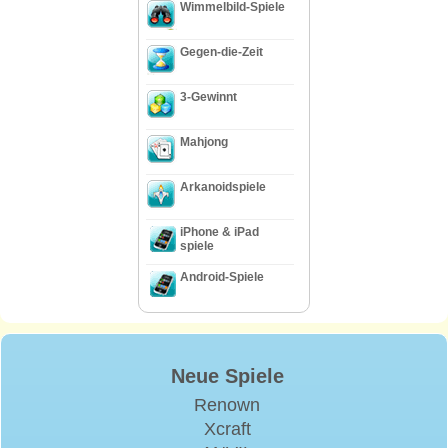
Wimmelbild-Spiele
Gegen-die-Zeit
3-Gewinnt
Mahjong
Arkanoidspiele
iPhone & iPad
spiele
Android-Spiele
Neue Spiele
Renown
Xcraft