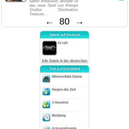
selten entwickelt, deshalb ist
das neue Spiel von Kheops
Studios “Destination:
Treasure...
←
80
→
Spiele auf Deutsch
Xcraft
Alle Spiele in der deutschen
TOP-KATEGORIEN
Wimmelbild-Spiele
Gegen-die-Zeit
3-Gewinnt
Mahjong
Arkanoidspiele