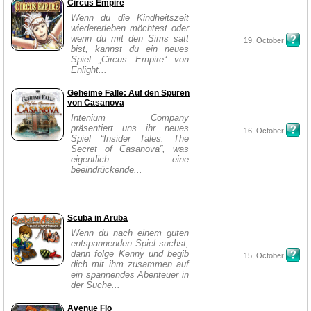
Circus Empire
Wenn du die Kindheitszeit
wiedererleben möchtest oder
wenn du mit den Sims satt
19, October
bist, kannst du ein neues
Spiel „Circus Empire“ von
Enlight...
Geheime Fälle: Auf den Spuren
von Casanova
Intenium Company
präsentiert uns ihr neues
16, October
Spiel “Insider Tales: The
Secret of Casanova”, was
eigentlich eine
beeindrückende...
Scuba in Aruba
Wenn du nach einem guten
entspannenden Spiel suchst,
dann folge Kenny und begib
15, October
dich mit ihm zusammen auf
ein spannendes Abenteuer in
der Suche...
Avenue Flo