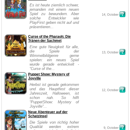
Es ist heute ziemlich schwer,
jemanden mit einem neuen
Spiel zu bewundern. Aber
14, October
solche Entwickler wie
PlayFirst geben nicht auf und
präsentieren...
Curse of the Pharaoh: Die
Tränen der Sachmet
Eine gute Neuigkeit für alle,
die Spiele der
13, October
Wimmelbildgenre gerne
spielen: ein neues Spiel
wurde gerade entwickelt -
“Curse of the...
Puppet Show: Mystery of
Joyville
Herbst ist gerade gekommen
und das Hauptfest dieser
12, October
Jahreszeit, Halloween, ist
schon nah. So hilft
“PuppetShow: Mystery of
Joyville”...
Neue Abenteuer auf der
Schatzinsel
Die Spiele von richtig hoher
Qualität werden extrem
9, October