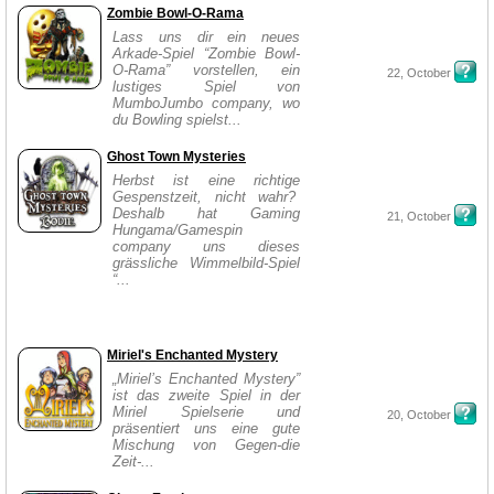
Zombie Bowl-O-Rama
Lass uns dir ein neues
Arkade-Spiel “Zombie Bowl-
O-Rama” vorstellen, ein
22, October
lustiges Spiel von
MumboJumbo company, wo
du Bowling spielst...
Ghost Town Mysteries
Herbst ist eine richtige
Gespenstzeit, nicht wahr?
Deshalb hat Gaming
21, October
Hungama/Gamespin
company uns dieses
grässliche Wimmelbild-Spiel
“...
Miriel's Enchanted Mystery
„Miriel’s Enchanted Mystery”
ist das zweite Spiel in der
Miriel Spielserie und
20, October
präsentiert uns eine gute
Mischung von Gegen-die
Zeit-...