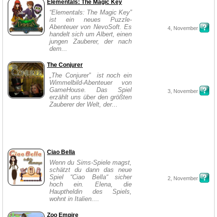
Elementals: The Magic Key
“Elementals: The Magic Key”
ist ein neues Puzzle-
Abenteuer von NevoSoft. Es
4, November
handelt sich um Albert, einen
jungen Zauberer, der nach
dem...
The Conjurer
„The Conjurer” ist noch ein
Wimmelbild-Abenteuer von
GameHouse. Das Spiel
3, November
erzählt uns über den größten
Zauberer der Welt, der...
Ciao Bella
Wenn du Sims-Spiele magst,
schätzt du dann das neue
Spiel “Ciao Bella“ sicher
2, November
hoch ein. Elena, die
Hauptheldin des Spiels,
wohnt in Italien....
Zoo Empire