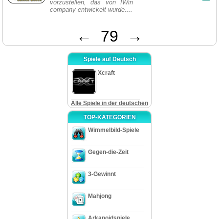
vorzustellen, das von IWin
company entwickelt wurde....
←
79
→
Spiele auf Deutsch
Xcraft
Alle Spiele in der deutschen
TOP-KATEGORIEN
Wimmelbild-Spiele
Gegen-die-Zeit
3-Gewinnt
Mahjong
Arkanoidspiele