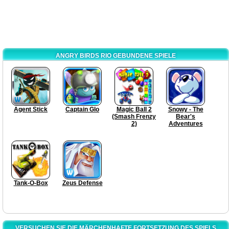
ANGRY BIRDS RIO GEBUNDENE SPIELE
Agent Stick
Captain Glo
Magic Ball 2
Snowy - The
(Smash Frenzy
Bear's
2)
Adventures
Tank-O-Box
Zeus Defense
VERSUCHEN SIE DIE MÄRCHENHAFTE FORTSETZUNG DES SPIELS