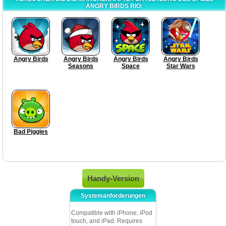
ANGRY BIRDS RIO:
Angry Birds
Angry Birds
Angry Birds
Angry Birds
Seasons
Space
Star Wars
Bad Piggies
Handy-Version
Systemanforderungen
Compatible with iPhone, iPod
touch, and iPad. Requires