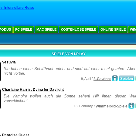
: Interstellare Reise
MODUS
PC SPIELE
MAC SPIELE
KOSTENLOSE SPIELE
ONLINE SPIELE
WIM
SPIELE VON I-PLAY
Vesuvia
Sie haben einen Schiffbruch erlebt und sind auf einer Insel geraten. Aber 
nicht vorbei.
Spielen
9, April /
3-Gewinnt
Charlaine Harris: Dying for Daylight
Die Vampire wollen auch die Sonne sehen! Hilf ihnen diesen Wu
verwirklichen!
13, February /
Wimmelbild-Spiele
Paradise Quest