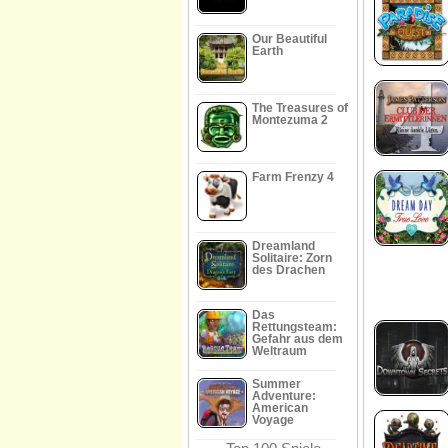
Our Beautiful
Earth
The Treasures of
Montezuma 2
Farm Frenzy 4
Dreamland
Solitaire: Zorn
des Drachen
Das
Rettungsteam:
Gefahr aus dem
Weltraum
Summer
Adventure:
American
Voyage