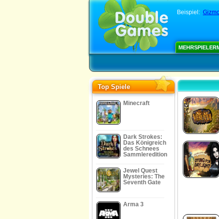
Beispiel:
Gizmos
MEHRSPIELER
Top Spiele
Minecraft
Dark Strokes:
Das Königreich
des Schnees
Sammleredition
Jewel Quest
Mysteries: The
Seventh Gate
Arma 3