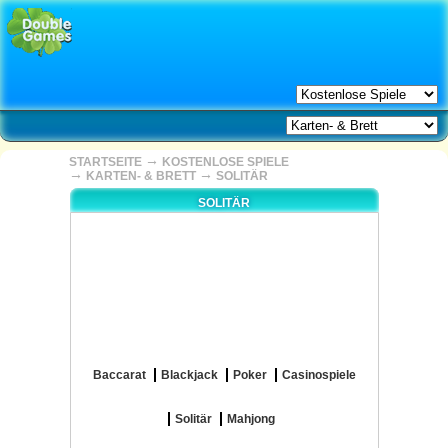
→
STARTSEITE
KOSTENLOSE SPIELE
→
→
KARTEN- & BRETT
SOLITÄR
SOLITÄR
Baccarat
Blackjack
Poker
Casinospiele
Solitär
Mahjong