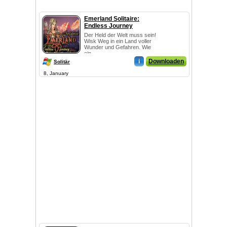
Emerland Solitaire:
Endless Journey
Der Held der Welt muss sein!
Wisk Weg in ein Land voller
Wunder und Gefahren. Wie
ein...
i
Downloaden
Solitär
8, January