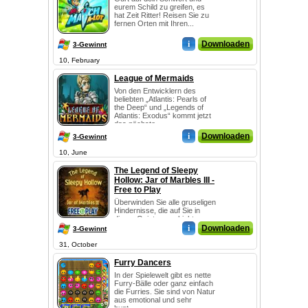
eurem Schild zu greifen, es
hat Zeit Ritter! Reisen Sie zu
fernen Orten mit Ihren...
i
Downloaden
3-Gewinnt
10, February
League of Mermaids
Von den Entwicklern des
beliebten „Atlantis: Pearls of
the Deep“ und „Legends of
Atlantis: Exodus“ kommt jetzt
das nächste...
i
Downloaden
3-Gewinnt
10, June
The Legend of Sleepy
Hollow: Jar of Marbles III -
Free to Play
Überwinden Sie alle gruseligen
Hindernisse, die auf Sie in
dieser Geistergeschichte
warten!
i
Downloaden
3-Gewinnt
31, October
Furry Dancers
In der Spielewelt gibt es nette
Furry-Bälle oder ganz einfach
die Furries. Sie sind von Natur
aus emotional und sehr