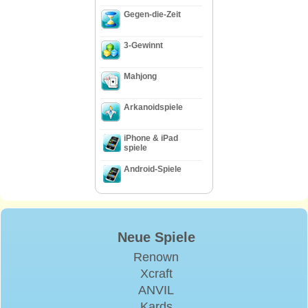
Gegen-die-Zeit
3-Gewinnt
Mahjong
Arkanoidspiele
iPhone & iPad
spiele
Android-Spiele
Neue Spiele
Renown
Xcraft
ANVIL
Kards