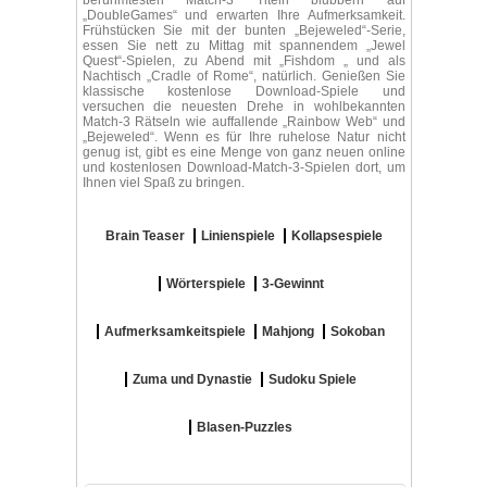
berühmtesten Match-3 Titeln blubbern auf
„DoubleGames“ und erwarten Ihre Aufmerksamkeit.
Frühstücken Sie mit der bunten „Bejeweled“-Serie,
essen Sie nett zu Mittag mit spannendem „Jewel
Quest“-Spielen, zu Abend mit „Fishdom „ und als
Nachtisch „Cradle of Rome“, natürlich. Genießen Sie
klassische kostenlose Download-Spiele und
versuchen die neuesten Drehe in wohlbekannten
Match-3 Rätseln wie auffallende „Rainbow Web“ und
„Bejeweled“. Wenn es für Ihre ruhelose Natur nicht
genug ist, gibt es eine Menge von ganz neuen online
und kostenlosen Download-Match-3-Spielen dort, um
Ihnen viel Spaß zu bringen.
Brain Teaser
Linienspiele
Kollapsespiele
Wörterspiele
3-Gewinnt
Aufmerksamkeitspiele
Mahjong
Sokoban
Zuma und Dynastie
Sudoku Spiele
Blasen-Puzzles