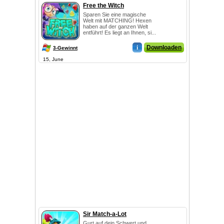
Free the Witch
Sparen Sie eine magische
Welt mit MATCHING! Hexen
haben auf der ganzen Welt
entführt! Es liegt an Ihnen, si...
i
Downloaden
3-Gewinnt
15, June
Sir Match-a-Lot
Gurt auf dein Schwert und