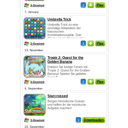
bunt....
i
_
Play
3-Gewinnt
7, January
Umbrella Trick
Umbrella Trick ist eine
einmalige Adaptation der
klassischen
Kombinationsspiele. Das
Thema ist ein Monsun mit
Sounds und G...
i
_
Play
3-Gewinnt
13, November
Tropix 2: Quest for the
Golden Banana
Erleben Sie lustige Ferien mit
Tropix 2: Quest for the Golden
Banana! Spielen Sie geliebte
Coco B...
i
_
Play
3-Gewinnt
4, September
Starcrossed
Bergen himmlische Geister
und helfen ihr die mystische
Aufgabe machen!
i
Downloaden
3-Gewinnt
23, September