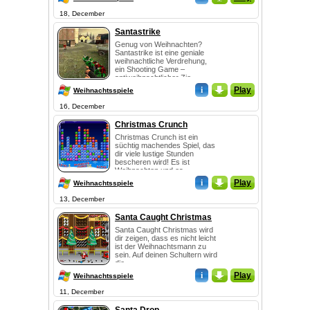
18, December
Santastrike
Genug von Weihnachten?
Santastrike ist eine geniale
weihnachtliche Verdrehung,
ein Shooting Game –
antiweihnachtlicher Zie...
i
_
Play
Weihnachtsspiele
16, December
Christmas Crunch
Christmas Crunch ist ein
süchtig machendes Spiel, das
dir viele lustige Stunden
bescheren wird! Es ist
Weihnachten und es ...
i
_
Play
Weihnachtsspiele
13, December
Santa Caught Christmas
Santa Caught Christmas wird
dir zeigen, dass es nicht leicht
ist der Weihnachtsmann zu
sein. Auf deinen Schultern wird
die...
i
_
Play
Weihnachtsspiele
11, December