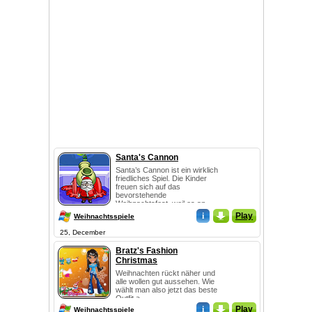
Santa's Cannon
Santa’s Cannon ist ein wirklich
friedliches Spiel. Die Kinder
freuen sich auf das
bevorstehende
Weihnachtsfest, weil es an...
i
_
Play
Weihnachtsspiele
25, December
Bratz's Fashion
Christmas
Weihnachten rückt näher und
alle wollen gut aussehen. Wie
wählt man also jetzt das beste
Outfit a...
i
_
Play
Weihnachtsspiele