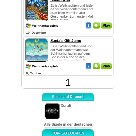
Santa Drop
Es ist Weihnachten und leider
ist der Weihnachtsmann spät
dran beim Verteilen aller
Geschenke. Zum ersten Mal
muss er alle...
i
_
Play
Weihnachtsspiele
10, December
Santa's Gift Jump
Es ist Weihnachtsabend und
der Weihnachtsmann war
Schlittschuhlaufen auf dem
See in der Nähe seines
Hauses. Nur wenige Min...
i
_
Play
Weihnachtsspiele
8, October
1
Spiele auf Deutsch
Xcraft
Alle Spiele in der deutschen
TOP-KATEGORIEN