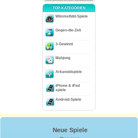
TOP-KATEGORIEN
Wimmelbild-Spiele
Gegen-die-Zeit
3-Gewinnt
Mahjong
Arkanoidspiele
iPhone & iPad
spiele
Android-Spiele
Neue Spiele