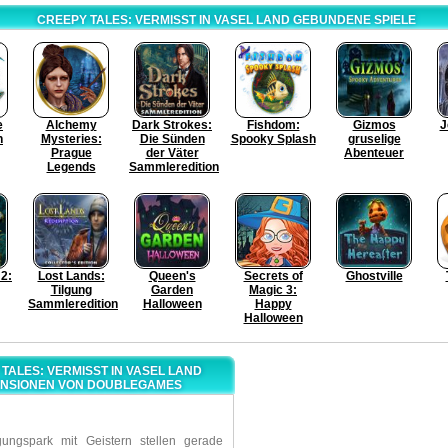
CREEPY TALES: VERMISST IN VASEL LAND GEBUNDENE SPIELE
e
Alchemy
Dark Strokes:
Fishdom:
Gizmos
J
n
Mysteries:
Die Sünden
Spooky Splash
gruselige
Prague
der Väter
Abenteuer
Legends
Sammleredition
2:
Lost Lands:
Queen's
Secrets of
Ghostville
Tilgung
Garden
Magic 3:
Sammleredition
Halloween
Happy
Halloween
TALES: VERMISST IN VASEL LAND
NSIONEN VON DOUBLEGAMES
ungspark mit Geistern stellen gerade