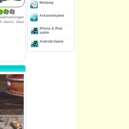
Mahjong
Arkanoidspiele
edervereinigen
ch davon, dass
iPhone & iPad
spiele
Android-Spiele