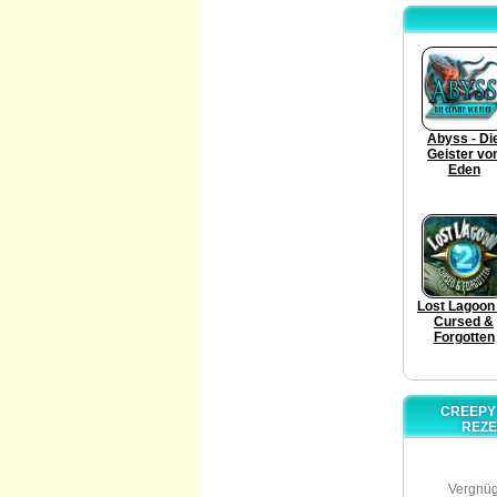
Abyss - Di
Geister vo
Eden
Lost Lagoon 
Cursed &
Forgotten
CREEPY 
REZE
Vergnüg