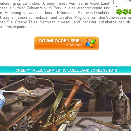
verloren ging, zu finden. „Creepy Tales: Vermisst in Vasel Land”
 dass ein toller Zeitvertreib im Park in eine erschreckende und
4
lle Erfahrung verwandeln kann. Erforschen Sie wunderschöne
17
t Szenen, seien aufmerksam und tun alles Mögliche, um den Schwestern wi
aden Sie „Creepy Tales: Vermisst in Vasel Land” herunter und überzeugen si
in Freizeitparken ist!
DOWNLOADEN SPIEL
for Windows
CREEPY TALES: VERMISST IN VASEL LAND SCREENSHOTS