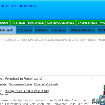
Patrick's Day: Hidden Objects
MODUS
PC SPIELE
MAC SPIELE
KOSTENLOSE SPIELE
ONLINE SPIELE
WIM
ild-Spiele
Fest-Spiele
3-Gewinnt
Film-Spiele
Mehrspielermodus
Puzzl
→
PC SPIELE
→
FEST-SPIELE
→
HALLOWEEN-SPIELE
→
CREEPY TALES: VERM
s: Vermisst in Vasel Land
piele
Halloween-Spiele
Wimmelbild-Spiele
on -
Creepy Tales: Lost in Vasel Land
 Games
namens Rachel braucht dringend Ihre Hilfe! Gehen Sie zu dem
len Freizeitpark und versuchen ihre Schwester Calla, die vor