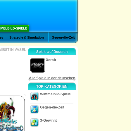
MELBILD-SPIELE
es
Strategie & Simulation
Gegen-die-Zeit
ISST IN VASEL
Spiele auf Deutsch
Xcraft
Alle Spiele in der deutschen
TOP-KATEGORIEN
Wimmelbild-Spiele
Gegen-die-Zeit
3-Gewinnt