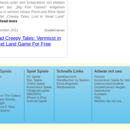
t-Thema unter den Entwicklern von Hidden
len dar. „Big Fish Games” entgehen
 in seinem neuen Point-und-Klick-Spiel
tel „Creepy Tales: Lost in Vasel Land“
Read more
 Tales: Lost in Vasel Land” ist eine
vember 2011
DoubleGames
chichte über zwei Schwester, auf dem
d Creepy Tales: Vermisst in
er kranken Oma, die durch einen
el Land Game For Free
ark abgelenkt worden sind, an dem sie
.
dlung dieses Titels hat gutes Potenzial,
 am Ziel auf grafische Weise vorbei. Der
uck dieser Ausgabe ist so dunkel, man
Spiele
Spiel Spiele
Schnelle Links
Arbeite mit uns
kennen, was ist was. Die Darstellung ist
harf und praktisch undefinierbar. Da Sie
n
PC Spiele
Spielübersicht
Partner
Mac Spiele
Handbucher zu Spielen
Kostenlose Spiele für dei
iesem Spiel sehen können, kann dieses
Online Spiele
Extra Angebote
Datenschutzrichtlinie
keine Freude bringen. Wenn Sie dieses
Kostenlose Spiele
Wettbewerbe
DoubleGames Regeln
nuten ertragen können, sind Sie ein
Fähigkeitsspiele
Seitenkarte
MMORPG
Kontakte
ldiger Mensch.
 For The Galaxy
iPhone & iPad
FAQ
us Sonata
Android-Spiele
Werben Sie mit uns
ight
ein offenes Geheimnis, dass Szenen eines
erra 2: New
t Spiels so einladend wie möglich sein
niverse
reepy Tales: Lost in Vasel Land” kann man
ichen Szenen sehen, die man je gesehen
 die Darstellung schlecht ist, fügt die
dmusik die Atmosphäre hinzu. Der