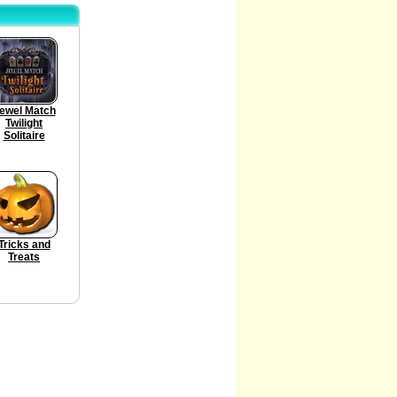
ewel Match
Twilight
Solitaire
Tricks and
Treats