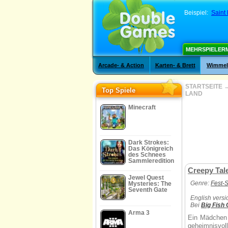
Beispiel:
Saint 
MEHRSPIELER
Arcade- & Action
Karten- & Brett
Wimmelb
STARTSEITE
Top Spiele
LAND
Minecraft
Dark Strokes:
Das Königreich
des Schnees
Sammleredition
Creepy Tale
Jewel Quest
Genre:
Fest-S
Mysteries: The
Seventh Gate
English versi
Bei
Big Fish
Arma 3
Ein Mädchen 
geheimnisvol