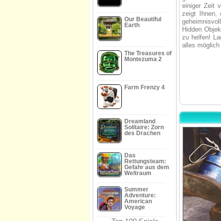
einiger Zeit 
zeigt Ihnen,
Our Beautiful
geheimnisvo
Earth
Hidden Objek
zu helfen! L
alles möglich 
The Treasures of
Montezuma 2
Farm Frenzy 4
Dreamland
Solitaire: Zorn
des Drachen
Das
Rettungsteam:
Gefahr aus dem
Weltraum
Summer
Adventure:
American
Voyage