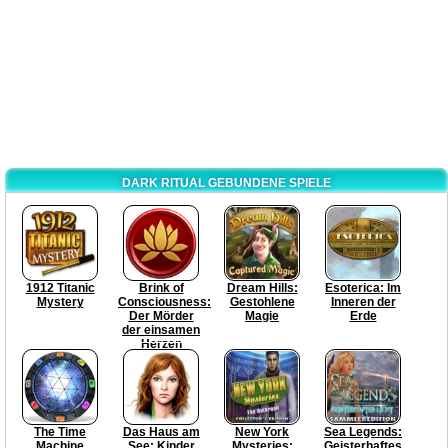
DARK RITUAL GEBUNDENE SPIELE
1912 Titanic
Brink of
Dream Hills:
Esoterica: Im
Mystery
Consciousness:
Gestohlene
Inneren der
Der Mörder
Magie
Erde
der einsamen
Herzen
The Time
Das Haus am
New York
Sea Legends:
Machine
See: Kinder
Mysteries:
Geisterhaftes