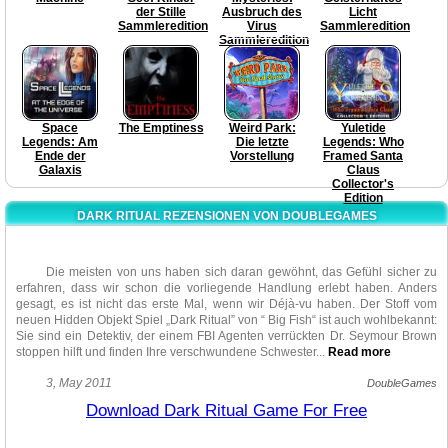
der Stille
Ausbruch des
Licht
Sammleredition
Virus
Sammleredition
Sammleredition
Space
The Emptiness
Weird Park:
Yuletide
Legends: Am
Die letzte
Legends: Who
Ende der
Vorstellung
Framed Santa
Galaxis
Claus
Collector's
Edition
DARK RITUAL REZENSIONEN VON DOUBLEGAMES
Die meisten von uns haben sich daran gewöhnt, das Gefühl sicher zu
erfahren, dass wir schon die vorliegende Handlung erlebt haben. Anders
gesagt, es ist nicht das erste Mal, wenn wir Déjà-vu haben. Der Stoff vom
neuen Hidden Objekt Spiel „Dark Ritual” von “ Big Fish“ ist auch wohlbekannt:
Sie sind ein Detektiv, der einem FBI Agenten verrückten Dr. Seymour Brown
stoppen hilft und finden Ihre verschwundene Schwester.
..
Read more
Die Handlung findet in einer düsteren Residenz statt, die zum
3, May 2011
DoubleGames
obengenannten verrückten Wissenschaftler gehört. Schädel, Gespenster,
Download Dark Ritual Game For Free
leuchtende Augen und andere Teufeleien warten auf Sie dort mit offenen
Armen. „Dark Ritual“ lässt Sie sofort in eine schreckliche Umgebung mit
ebenso erschreckenden Atmosphäre eintauchen. Wir sollten zugeben, dass