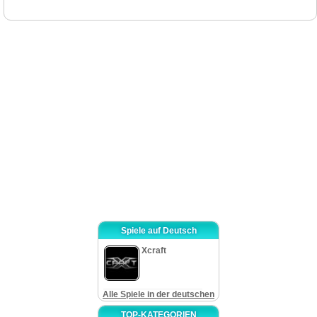
die Entwickler wirklich gut an der kunstvollen Wiedergabe und kreativer Sicht
gearbeitet haben. Es gibt eine sehr interessante Landschaft, massive gut
gemalte Hintergründen, die den Blick anzieht, passende Musik, die auf die
Nerven nicht geht, und nicht schlechten Spielverlauf.
The Hidden Objekt Szenen sind ziemlich angehäuft, aber klar genug,
wenn Sie nur mit dem Scannen der Szene beginnen. Nicht jeder Gegenstand
wird nützlich sein, Sie haben sie einfach zu sammeln. Versteckte
Gegenstände sind nicht zu schwer zu finden und Sie gehen ziemlich schnell
alle Suchszenen durch. Einige Gegenstände in einigen Szenen benötigen
eine Handlung von Ihnen, um den versteckten Gegenstand zu finden – es ist
ein gutes Herangehen und macht das normale Spiel abwechslungsreicher
und fesselnder. Die Mini-Spiele sind ein wenig schwer für einen unreifen
Spieler, aber sie können Interesse erregen. Machen Sie sich bereit für einen
bestimmten haarsträubenden Augenblick, nachdem Sie eines der Rätsel dort
gelöst haben.
Insgesamt ist „Dark Ritual“ ein gutes Spiel an einem Regentag mit einer
guten Tasse Cappuccino oder heiße Schokolade. Effektive Musik und
gruselige Grafik schaffen passende Stimmung. So können Sie ganz einfach
Spiele auf Deutsch
dieses Spiel spielen.
Xcraft
Alle Spiele in der deutschen
TOP-KATEGORIEN