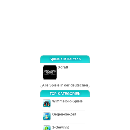
Soweit Anweisungen oder Hinweise, keine ist wirklich benutzt, ist der
Spielverlauf verständlich und sehr logisch. Die Inseln sind gut gezeichnet, wo
Meeresleben in Einzelheiten dargestellt ist. Je weiter das Spielt läuft, je mehr
Meerestiere auftauchen. Also klar, ist „Dive: The Medes Islands Secret” eines
der schönsten Unterwasserabenteuern, die wir gespielt haben, mit lebhaften
Darstellung und Sonnenlicht, das durch diese riesige Masse von Wasser geht
und einer Menge von antiken Ruinen. Sein Spielverlauf ist sehr meditativ,
auch mit all jenen Menschen fressenden Fischen. Spielen Sie diesen
faszinierenden Titel und untersuchen einige Meeresansichten! Halten Sie
von Haien fern!
Spiele auf Deutsch
Xcraft
Alle Spiele in der deutschen
TOP-KATEGORIEN
Wimmelbild-Spiele
Gegen-die-Zeit
3-Gewinnt