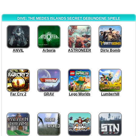
DIVE: THE MEDES ISLANDS SECRET GEBUNDENE SPIELE
ANVIL
Arboria
ASTRONEER
Dirty Bomb
Far Cry 2
GRAV
Lego Worlds
Lumberhill