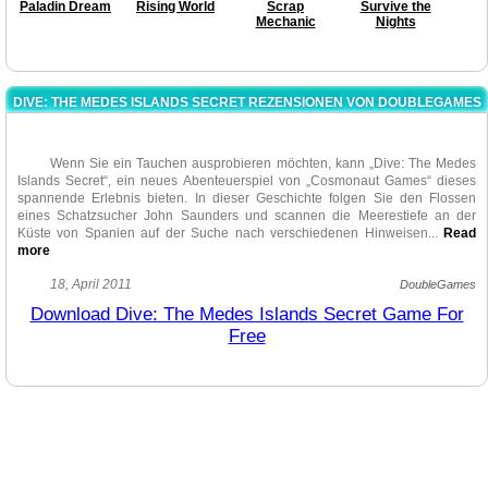
Paladin Dream
Rising World
Scrap
Survive the
Mechanic
Nights
DIVE: THE MEDES ISLANDS SECRET REZENSIONEN VON DOUBLEGAMES
Wenn Sie ein Tauchen ausprobieren möchten, kann „Dive: The Medes
Islands Secret“, ein neues Abenteuerspiel von „Cosmonaut Games“ dieses
spannende Erlebnis bieten. In dieser Geschichte folgen Sie den Flossen
eines Schatzsucher John Saunders und scannen die Meerestiefe an der
Küste von Spanien auf der Suche nach verschiedenen Hinweisen.
..
Read
more
Vor allem ist „Dive: The Medes Islands Secret” eine feine Abwechslung
18, April 2011
DoubleGames
von den üblichen schnell gespielten Hidden Objekt Spielen, oder anderen
Download Dive: The Medes Islands Secret Game For
logischen Puzzle-Spielen. Die Darstellung ist wunderschön, und sobald Sie
Free
im Spiel voranschreiten, gibt es viel Interessantes zu sehen und zu
erforschen. Ein toller Soundtrack und einfache zu erlernen Mechanik lassen
dieses Spiel zu einem Muss sein. Der Taucher bewegt sich zwar langsam, ist
seine Tauchengeschwindigkeit dem realen Leben nähe. Es gibt eine gute
Herausforderung in Koordinierung, indem Sie zwischen schädlichen
Unterwasserpflanzen und Einwohnern (vor allem jenen, die Sie verletzen und
sogar töten können) schwimmen, aber wenn Sie sogar verletzt sind, gibt das
Spiel Ihnen immer eine Möglichkeit, das Spiel dort fortzusetzten, wo Sie
unterbrochen wurden.