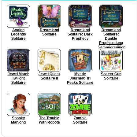
Avalon
Dreamland
Dreamland
Dreamland
Legends
Solitaire
Solitaire: Dark
Solitaire:
Solitaire
Prophecy
Dunkle
Prophezeiung
Sammleredition
Jewel Match
Jewel Quest
Mystic
Soccer Cup
Twilight
Solitaire II
Journey: Tri
Solitaire
Solitaire
Peaks Solitaire
Spooky
The Trouble
Zombie
Mahjong
With Robots
Solitaire