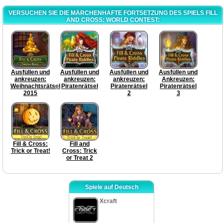
VERSUCHEN SIE DIE MÄRCHENHAFTE FORTSETZUNG DES SPIELS FILL
AND CROSS: WORLD CONTEST:
Ausfüllen und
Ausfüllen und
Ausfüllen und
Ausfüllen und
ankreuzen:
ankreuzen:
ankreuzen:
Ankreuzen:
Weihnachtsrätsel
Piratenrätsel
Piratenrätsel
Piratenrätsel
2015
2
3
Fill & Cross:
Fill and
Trick or Treat!
Cross: Trick
or Treat 2
Spiele auf Deutsch
Xcraft