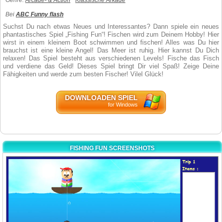
Genre:
Arcade- & Action
Klassische Arkade
Bei
ABC Funny flash
Suchst Du nach etwas Neues und Interessantes? Dann spiele ein neues
phantastisches Spiel „Fishing Fun“! Fischen wird zum Deinem Hobby! Hier
wirst in einem kleinem Boot schwimmen und fischen! Alles was Du hier
brauchst ist eine kleine Angel! Das Meer ist ruhig. Hier kannst Du Dich
relaxen! Das Spiel besteht aus verschiedenen Levels! Fische das Fisch
und verdiene das Geld! Dieses Spiel bringt Dir viel Spaß! Zeige Deine
Fähigkeiten und werde zum besten Fischer! Vilel Glück!
DOWNLOADEN SPIEL
for Windows
FISHING FUN SCREENSHOTS