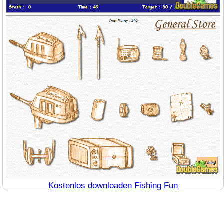
Kostenlos downloaden Fishing Fun