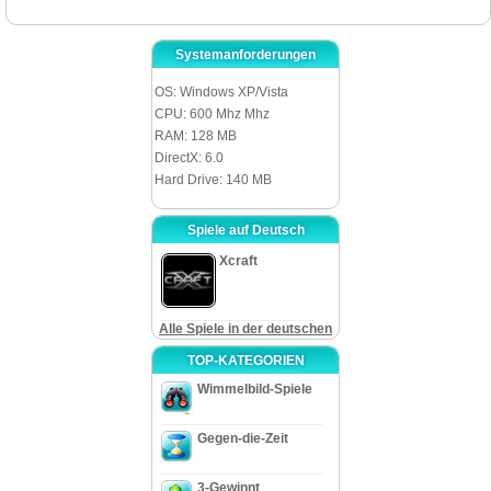
Systemanforderungen
OS: Windows XP/Vista
CPU: 600 Mhz Mhz
RAM: 128 MB
DirectX: 6.0
Hard Drive: 140 MB
Spiele auf Deutsch
Xcraft
Alle Spiele in der deutschen
TOP-KATEGORIEN
Wimmelbild-Spiele
Gegen-die-Zeit
3-Gewinnt