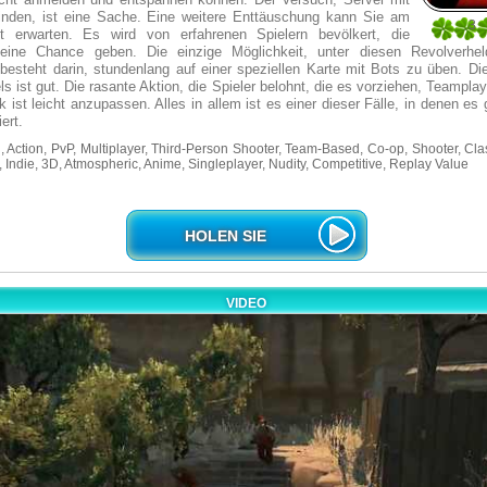
finden, ist eine Sache. Eine weitere Enttäuschung kann Sie am
3
t erwarten. Es wird von erfahrenen Spielern bevölkert, die
1
eine Chance geben. Die einzige Möglichkeit, unter diesen Revolverhel
esteht darin, stundenlang auf einer speziellen Karte mit Bots zu üben. Die
ls ist gut. Die rasante Aktion, die Spieler belohnt, die es vorziehen, Teamplay
 ist leicht anzupassen. Alles in allem ist es einer dieser Fälle, in denen es g
ert.
 Action, PvP, Multiplayer, Third-Person Shooter, Team-Based, Co-op, Shooter, Cla
 Indie, 3D, Atmospheric, Anime, Singleplayer, Nudity, Competitive, Replay Value
HOLEN SIE
VIDEO