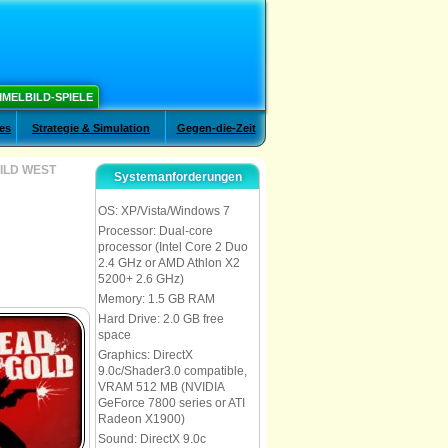
MELBILD-SPIELE
es
Strategie & Simulation
Gegen-die-Zeit
ILD WEST
Systemanforderungen
OS: XP/Vista/Windows 7
Processor: Dual-core
processor (Intel Core 2 Duo
2.4 GHz or AMD Athlon X2
5200+ 2.6 GHz)
Memory: 1.5 GB RAM
Hard Drive: 2.0 GB free
space
Graphics: DirectX
9.0c/Shader3.0 compatible,
VRAM 512 MB (NVIDIA
GeForce 7800 series or ATI
Radeon X1900)
Sound: DirectX 9.0c