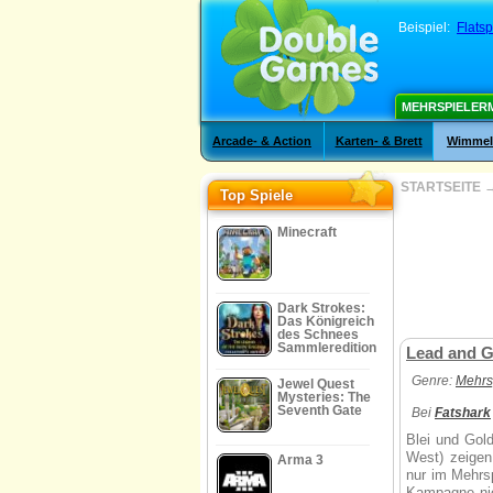
Beispiel:
Flatsp
MEHRSPIELER
Arcade- & Action
Karten- & Brett
Wimmelb
STARTSEITE
Top Spiele
Minecraft
Dark Strokes:
Das Königreich
des Schnees
Sammleredition
Lead and G
Genre:
Mehrs
Jewel Quest
Mysteries: The
Seventh Gate
Bei
Fatshark
Blei und Gold
West) zeigen
Arma 3
nur im Mehrsp
Kampagne nic