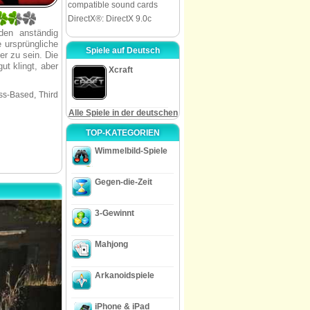
compatible sound cards
DirectX®: DirectX 9.0c
den anständig
 ursprüngliche
Spiele auf Deutsch
er zu sein. Die
ut klingt, aber
Xcraft
ss-Based, Third
Alle Spiele in der deutschen
TOP-KATEGORIEN
Wimmelbild-Spiele
Gegen-die-Zeit
3-Gewinnt
Mahjong
Arkanoidspiele
iPhone & iPad