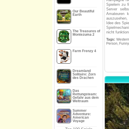
Spielern zu 
Server selbs
Our Beautiful
Amateuren k
Earth
auszusehen, b
Idee des Spie
Spielmechanik
The Treasures of
nicht funktioni
Montezuma 2
Tags:
Western,
Person, Funny,
Farm Frenzy 4
Dreamland
Solitaire: Zorn
des Drachen
Das
Rettungsteam:
Gefahr aus dem
Weltraum
Summer
Adventure:
American
Voyage