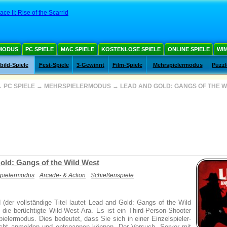
ace II: Rise of the Scarrid
MODUS
PC SPIELE
MAC SPIELE
KOSTENLOSE SPIELE
ONLINE SPIELE
WIM
ild-Spiele
Fest-Spiele
3-Gewinnt
Film-Spiele
Mehrspielermodus
Puzzl
→
PC SPIELE
→
MEHRSPIELERMODUS
→
LEAD AND GOLD: GANGS OF THE W
old: Gangs of the Wild West
pielermodus
Arcade- & Action
Schießenspiele
 (der vollständige Titel lautet Lead and Gold: Gangs of the Wild
 die berüchtigte Wild-West-Ära. Es ist ein Third-Person-Shooter
ielermodus. Dies bedeutet, dass Sie sich in einer Einzelspieler-
ht anmelden und entspannen können. Der Versuch, Server mit