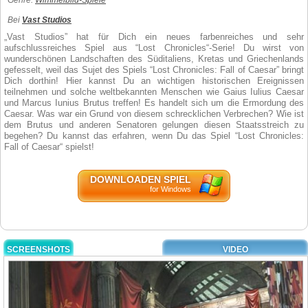
Genre:
Wimmelbild-Spiele
Bei
Vast Studios
„Vast Studios” hat für Dich ein neues farbenreiches und sehr
aufschlussreiches Spiel aus “Lost Chronicles“-Serie! Du wirst von
wunderschönen Landschaften des Süditaliens, Kretas und Griechenlands
gefesselt, weil das Sujet des Spiels “Lost Chronicles: Fall of Caesar” bringt
Dich dorthin! Hier kannst Du an wichtigen historischen Ereignissen
teilnehmen und solche weltbekannten Menschen wie Gaius Iulius Caesar
und Marcus Iunius Brutus treffen! Es handelt sich um die Ermordung des
Caesar. Was war ein Grund von diesem schrecklichen Verbrechen? Wie ist
dem Brutus und anderen Senatoren gelungen diesen Staatsstreich zu
begehen? Du kannst das erfahren, wenn Du das Spiel “Lost Chronicles:
Fall of Caesar“ spielst!
DOWNLOADEN SPIEL
for Windows
SCREENSHOTS
VIDEO