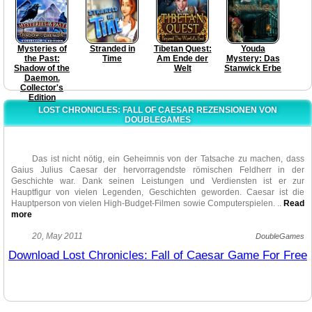
Mysteries of
Stranded in
Tibetan Quest:
Youda
the Past:
Time
Am Ende der
Mystery: Das
Shadow of the
Welt
Stanwick Erbe
Daemon.
Collector's
Edition
LOST CHRONICLES: FALL OF CAESAR REZENSIONEN VON
DOUBLEGAMES
Das ist nicht nötig, ein Geheimnis von der Tatsache zu machen, dass
Gaius Julius Caesar der hervorragendste römischen Feldherr in der
Geschichte war. Dank seinen Leistungen und Verdiensten ist er zur
Hauptfigur von vielen Legenden, Geschichten geworden. Caesar ist die
Hauptperson von vielen High-Budget-Filmen sowie Computerspielen.
..
Read
more
Es scheint, dass unser Interesse an Caesars Leben und Charakter nie
20, May 2011
DoubleGames
erlöschen wird. Also, „Vast Studios”-Spielprojekt „Lost Chronicles: Fall of
Download Lost Chronicles: Fall of Caesar Game For Free
Caesar” ist der frischeste Vermerk über diesen berühmten Feldherren. Die
Grafik ist frisch und realistisch und die versteckten Gegenstände sind auch
nicht zu schwer zu finden, obwohl sie ein wenig anstrengender sind, wenn
sie grau und trübe sind. Zum Glück können Sie immer einen Hinweis
benutzen, der in 40 Sekunden auflädt. Die Mini-Spiele sind manchmal leicht,