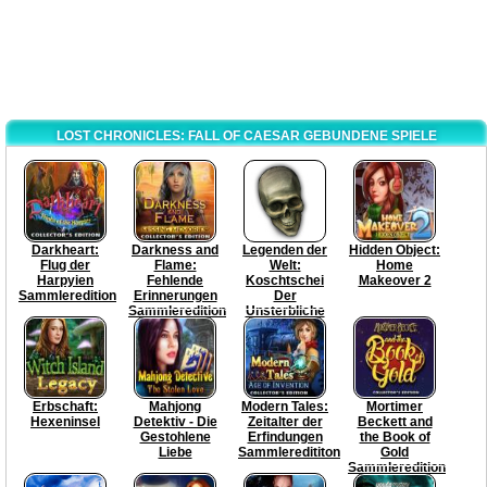
LOST CHRONICLES: FALL OF CAESAR GEBUNDENE SPIELE
Darkheart:
Darkness and
Legenden der
Hidden Object:
Flug der
Flame:
Welt:
Home
Harpyien
Fehlende
Koschtschei
Makeover 2
Sammleredition
Erinnerungen
Der
Sammleredition
Unsterbliche
Erbschaft:
Mahjong
Modern Tales:
Mortimer
Hexeninsel
Detektiv - Die
Zeitalter der
Beckett and
Gestohlene
Erfindungen
the Book of
Liebe
Sammleredititon
Gold
Sammleredition