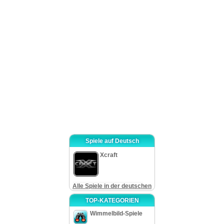
sogar klar, aber alle von ihnen sind mit der „Überspringen“-Taste versorgt.
Wenn Sie unerfahrener Spieler sind, kann diese Art von Aufgaben gut für Sie
sein.
Während die Grafik wunderschön ist, ist der Spielverlauf selbst
langsam, besonders wenn Sie mit allen Helden gern sprechen, die Sie treffen
werden. Die Helden, auf die Sie stoßen, sind ganz unterschiedlich, aber sie
haben denselben Ausdruck die ganze Zeit. In der Tat würden wir nichts gegen
diese langen und zahlreichen Spiel-Dialoge haben, wenn die Voice-Overs
professioneller wären und es freundlicher klänge.
Zusammensetzend hat der Stoff uns sehr gefallen, aber wir haben uns
wirklich von „Lost Chronicles: Fall of Caesar“ letzter Szene enttäuscht, die
ziemlich unklar und unvollständig ist. Fehlen an Anweisungen und einfalllose
Puzzles können einige Fans von Hidden-Objekt-Genre verscheuchen. Aber
wenn Sie sich für antike Geschichte interessieren, werden Sie die Umgebung
von antikem Rom hochschätzen. Viel Spaß!
Spiele auf Deutsch
Xcraft
Alle Spiele in der deutschen
TOP-KATEGORIEN
Wimmelbild-Spiele