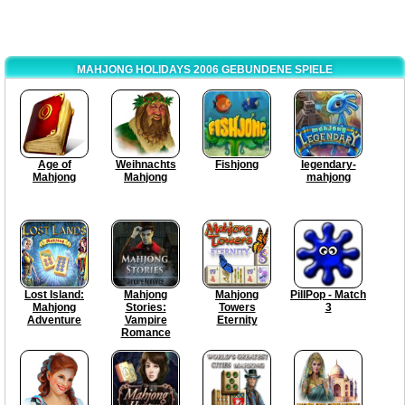
MAHJONG HOLIDAYS 2006 GEBUNDENE SPIELE
Age of
Weihnachts
Fishjong
legendary-
Mahjong
Mahjong
mahjong
Lost Island:
Mahjong
Mahjong
PillPop - Match
Mahjong
Stories:
Towers
3
Adventure
Vampire
Eternity
Romance