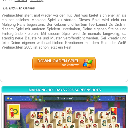
Genre:
Puzzles
Mahjong
Bei
Big Fish Games
Weihnachten steht mal wieder vor der Tür. Und was bietet sich eher an als
ein besinnliches Mahjong Spiel zu starten. Dieses Spiel wird nicht nur
Mahjong Fans begeistern. Bei Keksen und heißem Tee kannst Du Dich in
diesem Spiel mit anderen Spielern unterhalten, Deine eigenen Steine und
Hintergründe kreieren. Mit diesem Spiel wird Dir niemals langweilig, da
ständig neue Bausteine und Muster veröffentlicht werden. Sei kreativ und
teile Deine eigenen weihnachtlichen Kreationen mit dem Rest der Welt!
Weihnachten 2005 ist schon jetzt ein Fest!
DOWNLOADEN SPIEL
for Windows
MAHJONG HOLIDAYS 2006 SCREENSHOTS