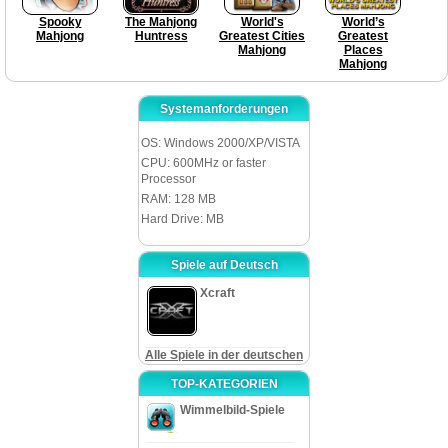
Spooky
The Mahjong
World's
World’s
Mahjong
Huntress
Greatest Cities
Greatest
Mahjong
Places
Mahjong
Systemanforderungen
OS: Windows 2000/XP/VISTA
CPU: 600MHz or faster
Processor
RAM: 128 MB
Hard Drive: MB
Spiele auf Deutsch
Xcraft
Alle Spiele in der deutschen
TOP-KATEGORIEN
Wimmelbild-Spiele