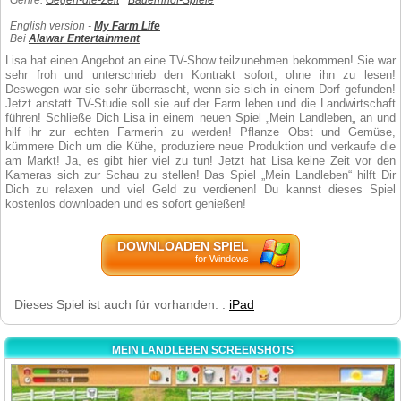
Genre:
Gegen-die-Zeit
Bauernhof-Spiele
English version -
My Farm Life
Bei
Alawar Entertainment
Lisa hat einen Angebot an eine TV-Show teilzunehmen bekommen! Sie war
sehr froh und unterschrieb den Kontrakt sofort, ohne ihn zu lesen!
Deswegen war sie sehr überrascht, wenn sie sich in einem Dorf gefunden!
Jetzt anstatt TV-Studie soll sie auf der Farm leben und die Landwirtschaft
führen! Schließe Dich Lisa in einem neuen Spiel „Mein Landleben„ an und
hilf ihr zur echten Farmerin zu werden! Pflanze Obst und Gemüse,
kümmere Dich um die Kühe, produziere neue Produktion und verkaufe die
am Markt! Ja, es gibt hier viel zu tun! Jetzt hat Lisa keine Zeit vor den
Kameras sich zur Schau zu stellen! Das Spiel „Mein Landleben“ hilft Dir
Dich zu relaxen und viel Geld zu verdienen! Du kannst dieses Spiel
kostenlos downloaden und es sofort genießen!
DOWNLOADEN SPIEL
for Windows
Dieses Spiel ist auch für vorhanden. :
iPad
MEIN LANDLEBEN SCREENSHOTS