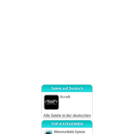
Show ist. Selbstverständlich ist der Hauptspielverlauf von dieser Gegen-die-
Zeit Folge den meisten Farmspielen ähnlich, aber einige ganz einzigartigen
Twists dort bewahren sie vor unserer Zurückhaltung.
Außer üblicher Farmarbeit – sorgen für Getreide, Tiere und Erzeugen
von Waren zum Verkaufen – es gibt einige Dinge dazu, die eine angenehme
Abwechslung in den Spielverlauf bringen. Die Tatsache, dass alle Tiere in der
Nacht schlafen und Sie nicht ernten auch können, zwingt Sie dazu, eine
andere Weise zum Geldverdienen zu suchen. Was auch besonders gut
arbeitet, ist die ständige Ergänzung von neuen Upgrades, Tieren, und
anderen Dingen, die Sie auf jedem Niveau freuen. Zur Abwechslung von
alltäglichen Farmarbeiten gibt es viele herausfordernden Mini-Spiele, auf
einer üblichen Basis eingeworfen, wo die Spieler mehr Geld verdienen.
Kurz gesagt, ist „My Farm Life” ein gutes Gegen-die-Zeit Spiel mit einer
entzückenden Darstellung, einer soliden Handlung, und vielen anderen
Eigenschaften, die Sie neugierig machen. Glückliches Spielen!
Spiele auf Deutsch
Xcraft
Alle Spiele in der deutschen
TOP-KATEGORIEN
Wimmelbild-Spiele