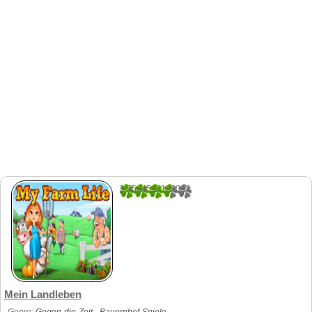
3.5564516129032
620
Mein Landleben