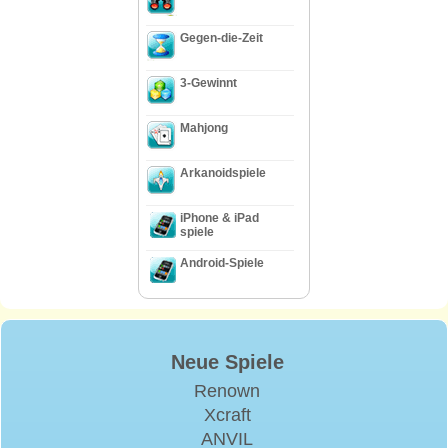
Gegen-die-Zeit
3-Gewinnt
Mahjong
Arkanoidspiele
iPhone & iPad
spiele
Android-Spiele
Neue Spiele
Renown
Xcraft
ANVIL