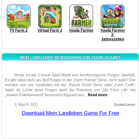
TV Farm 2
Virtual Farm 2
Youda Farmer
Youda Farmer
3:
Jahreszeiten
MEIN LANDLEBEN REZENSIONEN VON DOUBLEGAMES
Heute ist der Casual-Spiel-Markt von farmbezogenen Folgen überfüllt.
Es gibt etwa mehr als fünf Folgen in der „Farm Frenzy“-Serie, nicht wahr? Die
meisten von uns handelten mit der „Ranch Rush”-Serie oder „Farm Craft“-
Spiel. Im Lichte jener Folgen sieht die Prämisse von „My Farm Life“ bei
„Alawar Entertainment“ besonders folgsam aus.
..
Read more
Aber bei der weiteren Bekanntschaft stellt sich „My Farm Life“ heraus,
3, March 2011
DoubleGames
ziemlich interessant zu sein. Wir können nur bewundern, wie „Alawar
Download Mein Landleben Game For Free
Entertainment” es gelingt, mehr und mehr Twists seinen Spielen zu geben.
Erstens, ist die Handlung etwas Frisches, worauf wir nie gestoßen haben.
Lisa ist ein junges Mädchen, das davon träumt, eine Hauptrolle in einer
Seifenoper zu spielen. Einmal wird sie immer wieder eingeladen, an einer
Fernsehshow teilzunehmen, aber sie weiß nicht, dass es eine Farm-Reality-