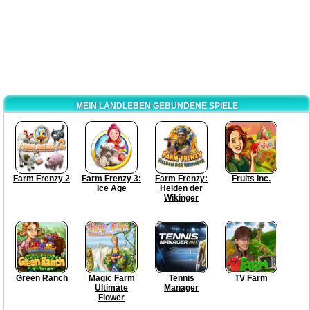
MEIN LANDLEBEN GEBUNDENE SPIELE
Farm Frenzy 2
Farm Frenzy 3:
Farm Frenzy:
Fruits Inc.
Ice Age
Helden der
Wikinger
Green Ranch
Magic Farm
Tennis
TV Farm
Ultimate
Manager
Flower