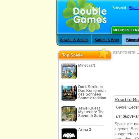
Beispiel:
Bloo
MEHRSPIELER
Arcade- & Action
Karten- & Brett
Wimmelb
STARTSEITE
Top Spiele
Minecraft
Dark Strokes:
Das Königreich
des Schnees
Sammleredition
Road to Ri
Genre:
Gegen
Jewel Quest
Mysteries: The
Seventh Gate
Bei
Subvers
Spiele ein ne
eigenes Busi
Arma 3
ausgetreten 
ihm das Ge