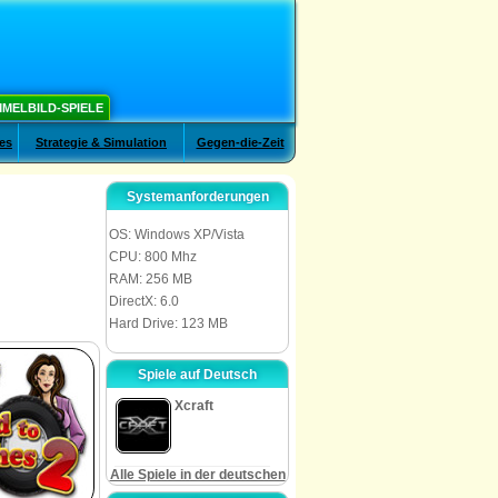
MELBILD-SPIELE
es
Strategie & Simulation
Gegen-die-Zeit
Systemanforderungen
OS: Windows XP/Vista
CPU: 800 Mhz
RAM: 256 MB
DirectX: 6.0
Hard Drive: 123 MB
Spiele auf Deutsch
Xcraft
Alle Spiele in der deutschen