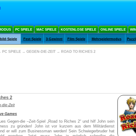
m
MODUS
PC SPIELE
MAC SPIELE
KOSTENLOSE SPIELE
ONLINE SPIELE
WIM
ild-Spiele
Fest-Spiele
3-Gewinnt
Film-Spiele
Mehrspielermodus
Puzzl
→
PC SPIELE
→
GEGEN-DIE-ZEIT
→
ROAD TO RICHES 2
ches 2
-die-Zeit
ive Games
ues Gegen-die –Zeit-Spiel „Road to Riches 2“ und hilf John sein
ness zu gründen! John ist vor kurzem aus dem Militärdienst
und er will zum Businessman werden! Sein Schwiegerbruder hat
ld gegeben. Jetzt muss John je möglich schneller die