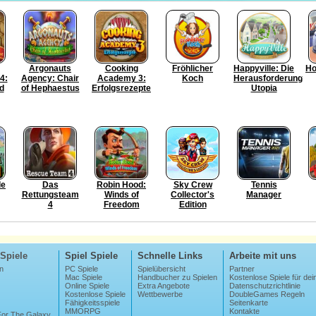
Argonauts
Cooking
Fröhlicher
Happyville: Die
Ho
4:
Agency: Chair
Academy 3:
Koch
Herausforderung
d
of Hephaestus
Erfolgsrezepte
Utopia
de
Das
Robin Hood:
Sky Crew
Tennis
Rettungsteam
Winds of
Collector's
Manager
4
Freedom
Edition
Spiele
Spiel Spiele
Schnelle Links
Arbeite mit uns
n
PC Spiele
Spielübersicht
Partner
Mac Spiele
Handbucher zu Spielen
Kostenlose Spiele für dei
Online Spiele
Extra Angebote
Datenschutzrichtlinie
Kostenlose Spiele
Wettbewerbe
DoubleGames Regeln
Fähigkeitsspiele
Seitenkarte
MMORPG
Kontakte
 For The Galaxy