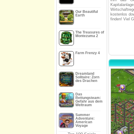
Kapitalanlag
Wirtschaftr
Our Beautiful
kostenlos do
Earth
finden! Viel G
The Treasures of
Montezuma 2
Farm Frenzy 4
Dreamland
Solitaire: Zorn
des Drachen
Das
Rettungsteam:
Gefahr aus dem
Weltraum
Summer
Adventure:
American
Voyage