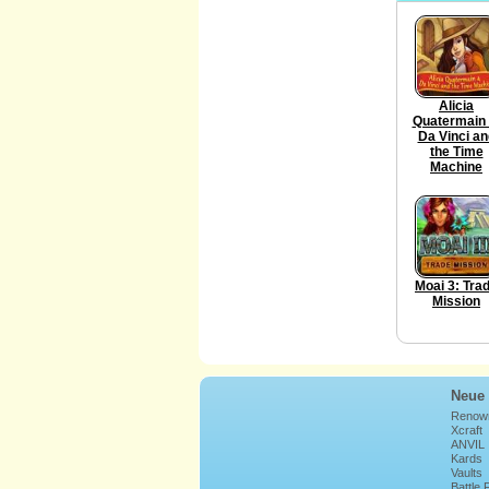
Alicia
Quatermain 
Da Vinci an
the Time
Machine
Moai 3: Tra
Mission
Neue 
Renow
Xcraft
ANVIL
Kards
Vaults
Battle