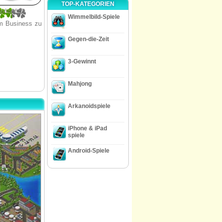
TOP-KATEGORIEN
66666667
Wimmelbild-Spiele
im Business zu
Gegen-die-Zeit
3-Gewinnt
Mahjong
Arkanoidspiele
iPhone & iPad
spiele
Android-Spiele