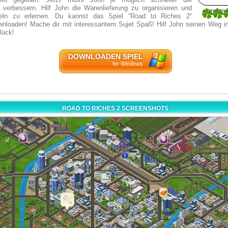
e verbessern. Hilf John die Warenlieferung zu organisieren und
4.66666
egeln zu erlernen. Du kannst das Spiel “Road to Riches 2“
3
wnloaden! Mache dir mit interessantem Sujet Spaß! Hilf John seinen Weg 
lück!
DOWNLOADEN SPIEL
for Windows
ROAD TO RICHES 2 SCREENSHOTS