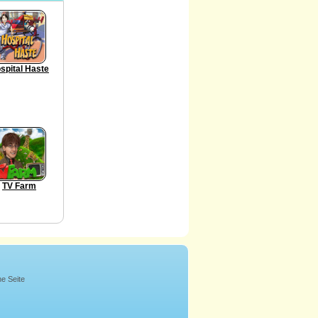
spital Haste
TV Farm
ne Seite