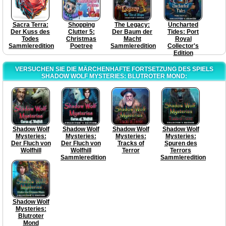
Sacra Terra:
Shopping
The Legacy:
Uncharted
Der Kuss des
Clutter 5:
Der Baum der
Tides: Port
Todes
Christmas
Macht
Royal
Sammleredition
Poetree
Sammleredition
Collector's
Edition
VERSUCHEN SIE DIE MÄRCHENHAFTE FORTSETZUNG DES SPIELS
SHADOW WOLF MYSTERIES: BLUTROTER MOND:
Shadow Wolf
Shadow Wolf
Shadow Wolf
Shadow Wolf
Mysteries:
Mysteries:
Mysteries:
Mysteries:
Der Fluch von
Der Fluch von
Tracks of
Spuren des
Wolfhill
Wolfhill
Terror
Terrors
Sammleredition
Sammleredition
Shadow Wolf
Mysteries:
Blutroter
Mond