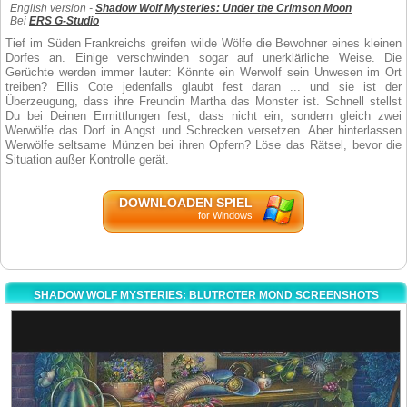
English version -
Shadow Wolf Mysteries: Under the Crimson Moon
Bei
ERS G-Studio
Tief im Süden Frankreichs greifen wilde Wölfe die Bewohner eines kleinen
Dorfes an. Einige verschwinden sogar auf unerklärliche Weise. Die
Gerüchte werden immer lauter: Könnte ein Werwolf sein Unwesen im Ort
treiben? Ellis Cote jedenfalls glaubt fest daran ... und sie ist der
Überzeugung, dass ihre Freundin Martha das Monster ist. Schnell stellst
Du bei Deinen Ermittlungen fest, dass nicht ein, sondern gleich zwei
Werwölfe das Dorf in Angst und Schrecken versetzen. Aber hinterlassen
Werwölfe seltsame Münzen bei ihren Opfern? Löse das Rätsel, bevor die
Situation außer Kontrolle gerät.
DOWNLOADEN SPIEL
for Windows
SHADOW WOLF MYSTERIES: BLUTROTER MOND SCREENSHOTS