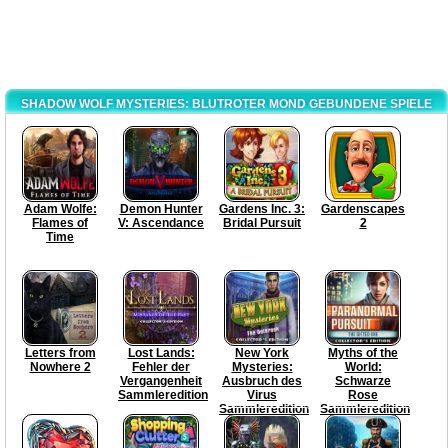
SHADOW WOLF MYSTERIES: BLUTROTER MOND GEBUNDENE SPIELE
Adam Wolfe:
Demon Hunter
Gardens Inc. 3:
Gardenscapes
Flames of
V: Ascendance
Bridal Pursuit
2
Time
Letters from
Lost Lands:
New York
Myths of the
Nowhere 2
Fehler der
Mysteries:
World:
Vergangenheit
Ausbruch des
Schwarze
Sammleredition
Virus
Rose
Sammleredition
Sammleredition