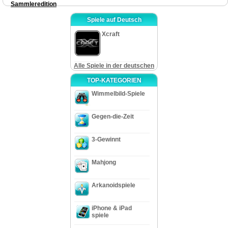
Sammleredition
Spiele auf Deutsch
Xcraft
Alle Spiele in der deutschen
TOP-KATEGORIEN
Wimmelbild-Spiele
Gegen-die-Zeit
3-Gewinnt
Mahjong
Arkanoidspiele
iPhone & iPad
spiele