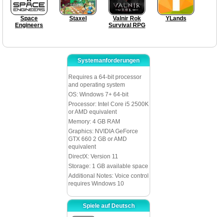
Space
Staxel
Valnir Rok
YLands
Engineers
Survival RPG
Systemanforderungen
Requires a 64-bit processor
and operating system
OS: Windows 7+ 64-bit
Processor: Intel Core i5 2500K
or AMD equivalent
Memory: 4 GB RAM
Graphics: NVIDIA GeForce
GTX 660 2 GB or AMD
equivalent
DirectX: Version 11
Storage: 1 GB available space
Additional Notes: Voice control
requires Windows 10
Spiele auf Deutsch