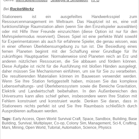
Genre:
Mehrspielermodus
Strategie & Simulation
RPG
Bei
RocketWerkz
Stationeers ist ein ausgefeiltes Handwerksspiel zum
Ressourcenmanagement im Weltraum. Das Hauptziel ist es, eine voll
funktionsfähige Raumstation allein (wenn Sie den Einzelspieler auswählen)
oder mit Hilfe Ihrer Freunde einzurichten (diese Option ist nur für den
Mehrspielermodus reserviert). Dieses Spiel ist eine perfekte Wahl sowohl
für Experimentatoren als auch für erfahrene Spieler, die genau wissen, was
in einer offenen Überlebensumgebung zu tun ist. Die Besiedlung eines
fernen Planeten beginnt mit der Schaffung einer Grundlage für Ihr
zukünftiges Hauptquartier. Normalerweise sind Planeten reich an Erz und
anderen nützlichen Ressourcen, die Sie abbauen und fördern können.
Diese Aufgabe ist nicht für die Ausführung mit bloßen Händen ausgelegt,
daher müssen Sie Mechanismen einführen, um sie für Sie zu verarbeiten.
Die resultierenden Materialien können im Bauwesen verwendet werden.
Wenn Sie Ihre Station fertiggestellt haben, müssen Sie das komplexe
Lebenserhaltungs- und Überlebenssystem sowie die Bereiche Gravitation,
Elektrik und Landwirtschaft beibehalten. In den Außenbereichen des
Universums kann alles schief gehen, insbesondere wenn Ihre Station mit
Fehlern konstruiert und konstruiert wurde. Denken Sie daran, dass in
Stationeers nichts perfekt ist und Sie Ihre Raumbasis schließlich durch
Ausprobieren aufbauen werden.
Tags:
Early Access, Open World Survival Craft, Space, Sandbox, Building, Base
Building, Survival, Multiplayer, Co-op, Colony Sim, Management, Sci-fi, Crafting,
Mars, Mining, Open World, Tutorial, Automation, Science, Physics