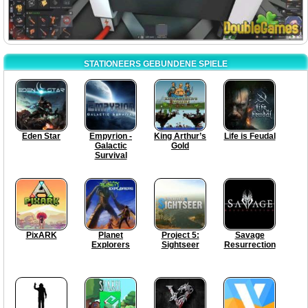
STATIONEERS GEBUNDENE SPIELE
Eden Star
Empyrion -
King Arthur’s
Life is Feudal
Galactic
Gold
Survival
PixARK
Planet
Project 5:
Savage
Explorers
Sightseer
Resurrection