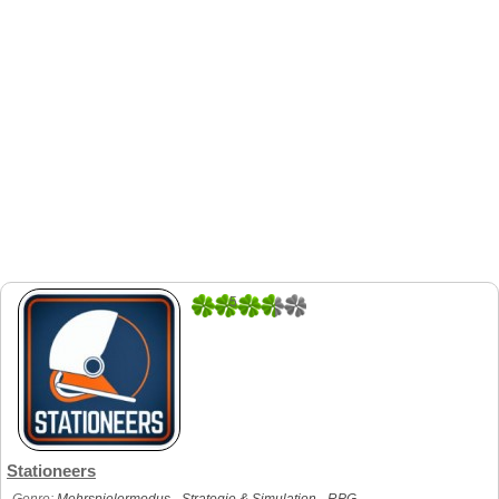
5
1
Stationeers