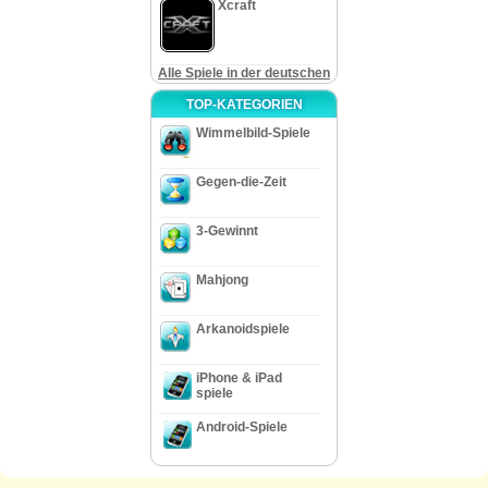
Xcraft
Alle Spiele in der deutschen
TOP-KATEGORIEN
Wimmelbild-Spiele
Gegen-die-Zeit
3-Gewinnt
Mahjong
Arkanoidspiele
iPhone & iPad
spiele
Android-Spiele