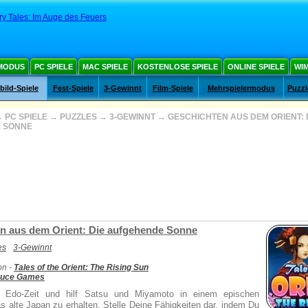
ry Tales: Im Auge des Feuers
MODUS
PC SPIELE
MAC SPIELE
KOSTENLOSE SPIELE
ONLINE SPIELE
WIM
ild-Spiele
Fest-Spiele
3-Gewinnt
Film-Spiele
Mehrspielermodus
Puzzl
→
PC SPIELE
→
PUZZLES
→
3-GEWINNT
→
GESCHICHTEN AUS DEM ORIENT: 
 SONNE
n aus dem Orient: Die aufgehende Sonne
es
3-Gewinnt
on -
Tales of the Orient: The Rising Sun
auce Games
e Edo-Zeit und hilf Satsu und Miyamoto in einem epischen
s alte Japan zu erhalten. Stelle Deine Fähigkeiten dar, indem Du