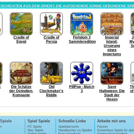
ESCHICHTEN AUS DEM ORIENT: DIE AUFGEHENDE SONNE GEBUNDENE SPI
Cradle of
Cradle of
Fishdom 3
Imperial
J
Egypt
Persia
Sammleredition
Island:
My
Ursprung
S
eines
Imperiums
:
Die Schätze
Old
PillPop - Match
Save
Th
der Ostindien-
Clockmaker's
3
Halloween: Die
o
Kompanie
Riddle
Stadt der
Hexen
Spiele
Spiel Spiele
Schnelle Links
Arbeite mit uns
n
PC Spiele
Spielübersicht
Partner
Mac Spiele
Handbucher zu Spielen
Kostenlose Spiele für dei
Online Spiele
Extra Angebote
Datenschutzrichtlinie