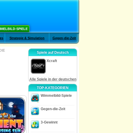
MELBILD-SPIELE
es
Strategie & Simulation
Gegen-die-Zeit
DIE
Spiele auf Deutsch
Xcraft
Alle Spiele in der deutschen
TOP-KATEGORIEN
Wimmelbild-Spiele
Gegen-die-Zeit
3-Gewinnt