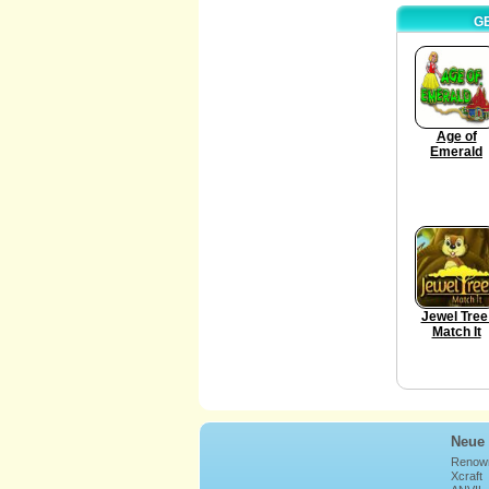
G
Age of
Emerald
Jewel Tree
Match It
Neue 
Renow
Xcraft