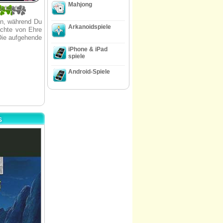
Mahjong
66666667
en, während Du
Arkanoidspiele
ichte von Ehre
Die aufgehende
iPhone & iPad
spiele
Android-Spiele
S