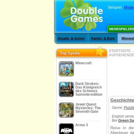
Beispiel:
Myste
MEHRSPIELER
Arcade- & Action
Karten- & Brett
Wimmelb
STARTSEITE
Top Spiele
AUFGEHENDE
Minecraft
Dark Strokes:
Das Königreich
des Schnees
Sammleredition
Geschichte
Jewel Quest
Genre:
Puzzl
Mysteries: The
Seventh Gate
English versi
Bei
Green S
Arma 3
Reise in di
Abenteuer, da