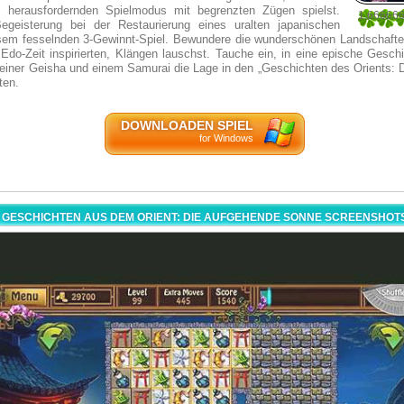
 herausfordernden Spielmodus mit begrenzten Zügen spielst.
1.66666
egeisterung bei der Restaurierung eines uralten japanischen
3
esem fesselnden 3-Gewinnt-Spiel. Bewundere die wunderschönen Landschaft
Edo-Zeit inspirierten, Klängen lauschst. Tauche ein, in eine epische Gesch
 einer Geisha und einem Samurai die Lage in den „Geschichten des Orients: 
ten.
DOWNLOADEN SPIEL
for Windows
GESCHICHTEN AUS DEM ORIENT: DIE AUFGEHENDE SONNE SCREENSHOT