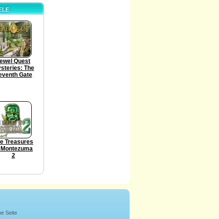
ELE
ewel Quest
steries: The
eventh Gate
e Treasures
f Montezuma
2
ne Seite