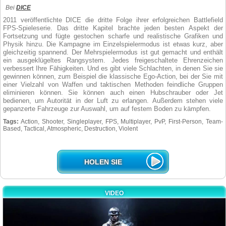
Bei
DICE
2011 veröffentlichte DICE die dritte Folge ihrer erfolgreichen Battlefield
FPS-Spieleserie. Das dritte Kapitel brachte jeden besten Aspekt der
Fortsetzung und fügte gestochen scharfe und realistische Grafiken und
Physik hinzu. Die Kampagne im Einzelspielermodus ist etwas kurz, aber
gleichzeitig spannend. Der Mehrspielermodus ist gut gemacht und enthält
ein ausgeklügeltes Rangsystem. Jedes freigeschaltete Ehrenzeichen
verbessert Ihre Fähigkeiten. Und es gibt viele Schlachten, in denen Sie sie
gewinnen können, zum Beispiel die klassische Ego-Action, bei der Sie mit
einer Vielzahl von Waffen und taktischen Methoden feindliche Gruppen
eliminieren können. Sie können auch einen Hubschrauber oder Jet
bedienen, um Autorität in der Luft zu erlangen. Außerdem stehen viele
gepanzerte Fahrzeuge zur Auswahl, um auf festem Boden zu kämpfen.
Tags:
Action, Shooter, Singleplayer, FPS, Multiplayer, PvP, First-Person, Team-
Based, Tactical, Atmospheric, Destruction, Violent
HOLEN SIE
VIDEO