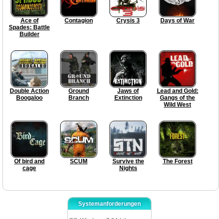
Ace of
Contagion
Crysis 3
Days of War
Spades: Battle
Builder
Double Action
Ground
Jaws of
Lead and Gold:
Boogaloo
Branch
Extinction
Gangs of the
Wild West
Of bird and
SCUM
Survive the
The Forest
cage
Nights
Systemanforderungen