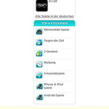
Xcraft
Alle Spiele in der deutschen
TOP-KATEGORIEN
Wimmelbild-Spiele
Gegen-die-Zeit
3-Gewinnt
Mahjong
Arkanoidspiele
iPhone & iPad
spiele
Android-Spiele