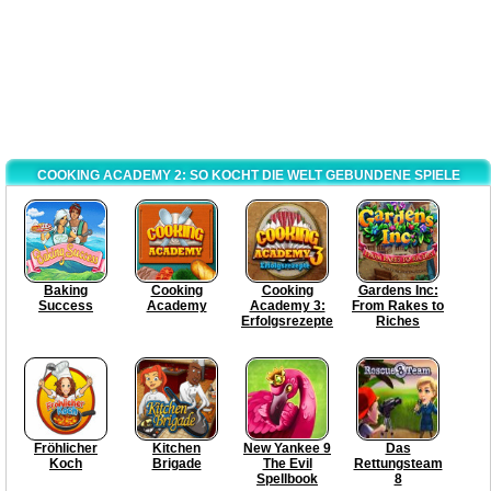
COOKING ACADEMY 2: SO KOCHT DIE WELT GEBUNDENE SPIELE
Baking
Cooking
Cooking
Gardens Inc:
Success
Academy
Academy 3:
From Rakes to
Erfolgsrezepte
Riches
Fröhlicher
Kitchen
New Yankee 9
Das
Koch
Brigade
The Evil
Rettungsteam
Spellbook
8