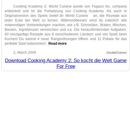
Cooking Academy 2: World Cuisine wurde von Fugazo Inc. company
entwickelt und ist die Fortsetzung von Cooking Academy. Als auch in
Originalversion des Spiels bietet dir World Cuisine an, die Rezepte aus
jeder Ecke der Welt zu lernen. Währenddessen wirst du natürlich alle
notwendigen Vorbereitungen machen, wie z.B. Schneiden, Braten, Mischen,
Backen, Ingridienzen vermischen und v.a. Die herausfordernden Aufgaben,
60 einzigartige Rezepte aus 8 verschiedenen Ländern und viel Spaß beim
Kochen! Du kannst 4 neue Rangordnungen öffnen und 11 Pokale für das
perfekte Spiel bekommen!
..
Read more
Die detailierte Grafik, hohe Geschwindigkeit des Spiels, leichte
2, March 2009
DoubleGames
Mauskontrolle und Vielfalt von bunten Objekten! Offen gestanden, die
Download Cooking Academy 2: So kocht die Welt Game
Gleichartigkeit zwischen den Teilen von Cooking Academy ist bemerkbar, das
For Free
ist aber der Nachteil der meisten Kochspiele. World Cuisine ist aber ein
spannendes Arkade-Spiel für die, die eine Feinkost zubereiten und die
internationallen Rezepte lernen möchten. Geschmackvolle köstliche
indianische samosa und italienische calzone zusammen mit Cooking
Academy 2!