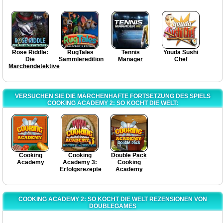
Rose Riddle:
RugTales
Tennis
Youda Sushi
Die
Sammleredition
Manager
Chef
Märchendetektive
VERSUCHEN SIE DIE MÄRCHENHAFTE FORTSETZUNG DES SPIELS
COOKING ACADEMY 2: SO KOCHT DIE WELT:
Cooking
Cooking
Double Pack
Academy
Academy 3:
Cooking
Erfolgsrezepte
Academy
COOKING ACADEMY 2: SO KOCHT DIE WELT REZENSIONEN VON
DOUBLEGAMES