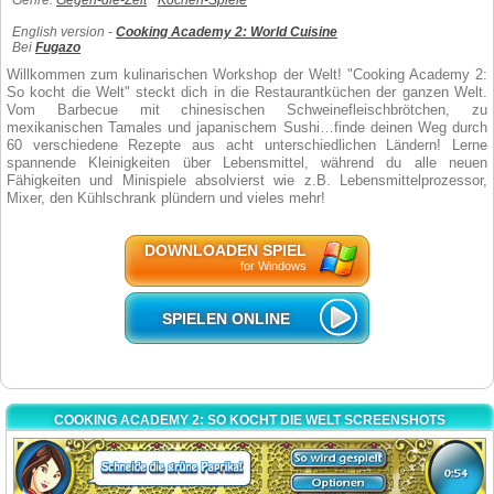
Genre:
Gegen-die-Zeit
Kochen-Spiele
English version -
Cooking Academy 2: World Cuisine
Bei
Fugazo
Willkommen zum kulinarischen Workshop der Welt! "Cooking Academy 2:
So kocht die Welt" steckt dich in die Restaurantküchen der ganzen Welt.
Vom Barbecue mit chinesischen Schweinefleischbrötchen, zu
mexikanischen Tamales und japanischem Sushi…finde deinen Weg durch
60 verschiedene Rezepte aus acht unterschiedlichen Ländern! Lerne
spannende Kleinigkeiten über Lebensmittel, während du alle neuen
Fähigkeiten und Minispiele absolvierst wie z.B. Lebensmittelprozessor,
Mixer, den Kühlschrank plündern und vieles mehr!
DOWNLOADEN SPIEL
for Windows
SPIELEN ONLINE
COOKING ACADEMY 2: SO KOCHT DIE WELT SCREENSHOTS