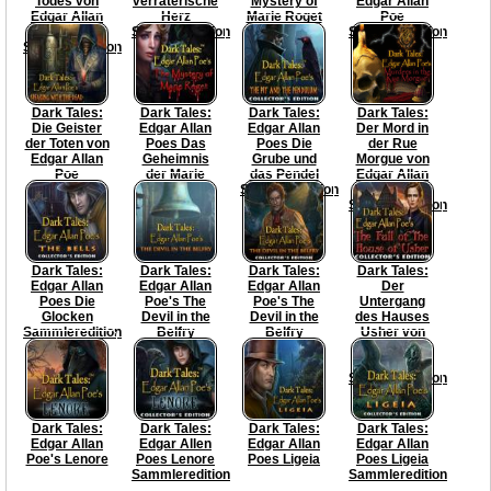
Todes von
verräterische
Mystery of
Edgar Allan
Edgar Allan
Herz
Marie Roget
Poe
Poe
Sammleredition
Collector's
Sammleredition
Sammleredition
Edition
Dark Tales:
Dark Tales:
Dark Tales:
Dark Tales:
Die Geister
Edgar Allan
Edgar Allan
Der Mord in
der Toten von
Poes Das
Poes Die
der Rue
Edgar Allan
Geheimnis
Grube und
Morgue von
Poe
der Marie
das Pendel
Edgar Allan
Rogêt
Sammleredition
Poe
Sammleredition
Dark Tales:
Dark Tales:
Dark Tales:
Dark Tales:
Edgar Allan
Edgar Allan
Edgar Allan
Der
Poes Die
Poe's The
Poe's The
Untergang
Glocken
Devil in the
Devil in the
des Hauses
Sammleredition
Belfry
Belfry
Usher von
Collector's
Edgar Allan
Edition
Poe
Sammleredition
Dark Tales:
Dark Tales:
Dark Tales:
Dark Tales:
Edgar Allan
Edgar Allen
Edgar Allan
Edgar Allan
Poe's Lenore
Poes Lenore
Poes Ligeia
Poes Ligeia
Sammleredition
Sammleredition