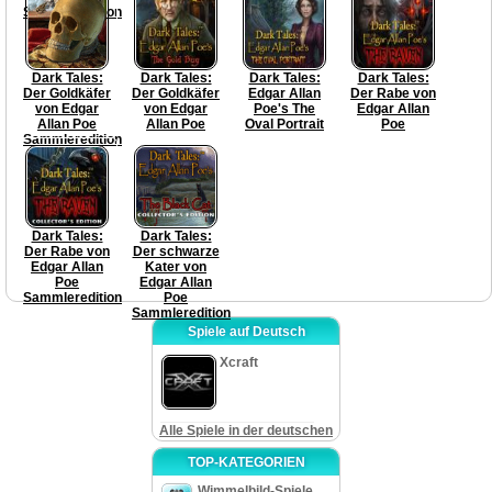
Sammleredition
Dark Tales:
Dark Tales:
Dark Tales:
Dark Tales:
Der Goldkäfer
Der Goldkäfer
Edgar Allan
Der Rabe von
von Edgar
von Edgar
Poe's The
Edgar Allan
Allan Poe
Allan Poe
Oval Portrait
Poe
Sammleredition
Dark Tales:
Dark Tales:
Der Rabe von
Der schwarze
Edgar Allan
Kater von
Poe
Edgar Allan
Sammleredition
Poe
Sammleredition
Spiele auf Deutsch
Xcraft
Alle Spiele in der deutschen
TOP-KATEGORIEN
Wimmelbild-Spiele