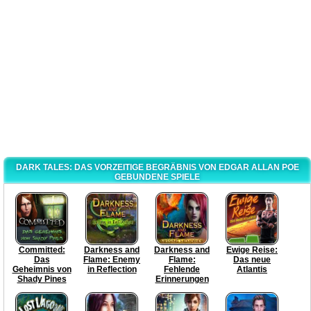
DARK TALES: DAS VORZEITIGE BEGRÄBNIS VON EDGAR ALLAN POE
GEBUNDENE SPIELE
Committed:
Darkness and
Darkness and
Ewige Reise:
Das
Flame: Enemy
Flame:
Das neue
Geheimnis von
in Reflection
Fehlende
Atlantis
Shady Pines
Erinnerungen