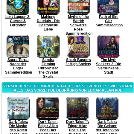
Lost Lagoon 2:
Mahjong
Myths of the
Path of Sin:
Cursed &
Detektiv - Die
World:
Gier
Forgotten
Gestohlene
Schwarze
Sammleredition
Liebe
Rose
Sammleredition
Sacra Terra:
Sandra
Snark Busters
The Myth
Nacht der
Fleming
3: High Society
Seekers 2: Die
Engel
Chronicles:
versunkene
Sammleredition
The Crystal
Stadt
Skulls
VERSUCHEN SIE DIE MÄRCHENHAFTE FORTSETZUNG DES SPIELS DARK
TALES: DAS VORZEITIGE BEGRÄBNIS VON EDGAR ALLAN POE:
Dark Tales:
Dark Tales:
Dark Tales™:
Dark Tales:
Die Maske
Edgar Allan
Edgar Allan
Die Geister
des Roten
Poes Das
Poe's The
der Toten von