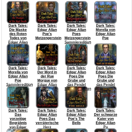
Dark Tales:
Dark Tales:
Dark Tales:
Dark Tales:
Die Maske
Edgar Allan
Edgar Allan
Morella von
des Roten
Poe's
Poes
Edgar Allan
Todes von
Metzengerstein
Metzengerstein
Poe
Edgar Allan
Sammleredition
Poe
Dark Tales:
Dark Tales:
Dark Tales:
Dark Tales:
Morella von
Der Mord in
Edgar Allan
Edgar Allan
Edgar Allan
der Rue
Poes Die
Poes Die
Poe
Morgue von
Grube und
Grube und
Sammleredition
Edgar Allan
das Pendel
das Pendel
Poe
Sammleredition
Dark Tales:
Dark Tales:
Dark Tales:
Dark Tales:
Das
Edgar Allan
Edgar Allan
Der schwarze
vorzeitige
Poes Das
Poe's The
Kater von
Begräbnis
verräterische
Bells
Edgar Allan
von Edgar
Herz
Po
Allan Poe