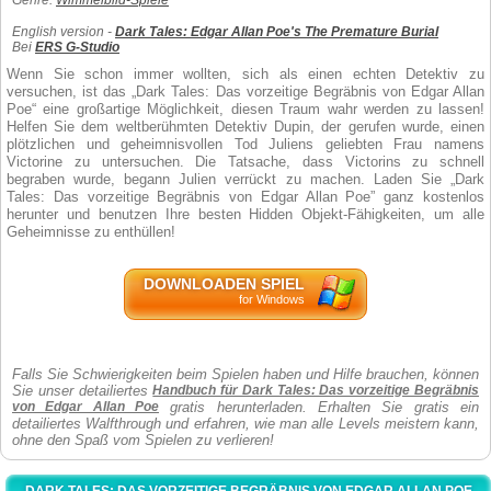
Genre:
Wimmelbild-Spiele
English version -
Dark Tales: Edgar Allan Poe's The Premature Burial
Bei
ERS G-Studio
Wenn Sie schon immer wollten, sich als einen echten Detektiv zu
versuchen, ist das „Dark Tales: Das vorzeitige Begräbnis von Edgar Allan
Poe“ eine großartige Möglichkeit, diesen Traum wahr werden zu lassen!
Helfen Sie dem weltberühmten Detektiv Dupin, der gerufen wurde, einen
plötzlichen und geheimnisvollen Tod Juliens geliebten Frau namens
Victorine zu untersuchen. Die Tatsache, dass Victorins zu schnell
begraben wurde, begann Julien verrückt zu machen. Laden Sie „Dark
Tales: Das vorzeitige Begräbnis von Edgar Allan Poe” ganz kostenlos
herunter und benutzen Ihre besten Hidden Objekt-Fähigkeiten, um alle
Geheimnisse zu enthüllen!
DOWNLOADEN SPIEL
for Windows
Falls Sie Schwierigkeiten beim Spielen haben und Hilfe brauchen, können
Sie unser detailiertes
Handbuch für Dark Tales: Das vorzeitige Begräbnis
von Edgar Allan Poe
gratis herunterladen. Erhalten Sie gratis ein
detailiertes Walfthrough und erfahren, wie man alle Levels meistern kann,
ohne den Spaß vom Spielen zu verlieren!