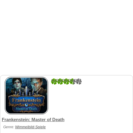
4.6666666666667
3
Frankenstein: Master of Death
Genre:
Wimmelbild-Spiele