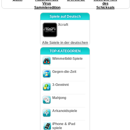
Virus
des
Sammleredition
Schicksals
Spiele auf Deutsch
Xcraft
Alle Spiele in der deutschen
TOP-KATEGORIEN
Wimmelbild-Spiele
Gegen-die-Zeit
3-Gewinnt
Mahjong
Arkanoidspiele
iPhone & iPad
spiele