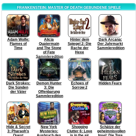
FRANKENSTEIN: MASTER OF DEATH GEBUNDENE SPIELE
Adam Wolfe:
Alicia
Hinter dem
Dark Arcana:
Flames of
Quatermain
Spiegel 2: Die
Der Jahrmarkt
Time
and The Stone
Rache der
Sammleredition
of Fate
Hexe
Sammleredition
Dark Strokes:
Demon Hunter
Echoes of
Hidden Fears
Die Sünden
3: Die
Sorrow 2
der Väter
Offenbarung
Sammleredition
Hide & Secret
New York
Shopping
Schätze der
3: Pharaoh's
Mysteries:
Clutter 6: Love
geheimnisvollen
Quest
Ausbruch des
is in the air
Insel: Die Tore