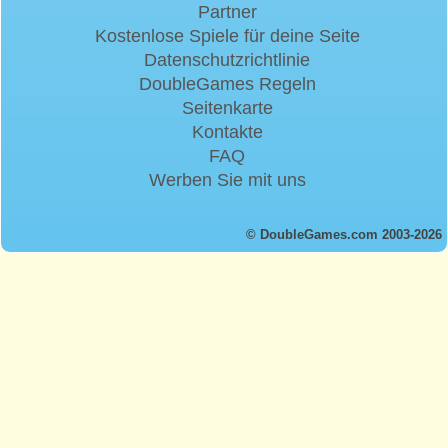
Partner
Kostenlose Spiele für deine Seite
Datenschutzrichtlinie
DoubleGames Regeln
Seitenkarte
Kontakte
FAQ
Werben Sie mit uns
© DoubleGames.com 2003-2026