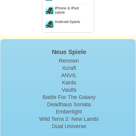
iPhone & iPad
spiele
Android-Spiele
Neue Spiele
Renown
Xcraft
ANVIL
Kards
Vaults
Battle For The Galaxy
Deadhaus Sonata
Emberlight
Wild Terra 2: New Lands
Dual Universe