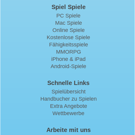
Spiel Spiele
PC Spiele
Mac Spiele
Online Spiele
Kostenlose Spiele
Fähigkeitsspiele
MMORPG
iPhone & iPad
Android-Spiele
Schnelle Links
Spielübersicht
Handbucher zu Spielen
Extra Angebote
Wettbewerbe
Arbeite mit uns